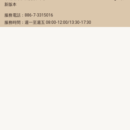
新版本
服務電話：886-7-3315016
服務時間：週一至週五 08:00-12:00/13:30-17:30
服務地址：80203 高雄市苓雅區四維三路 2 號 2 樓
訂閱電子報
立即填寫 Email，訂閱高雄畫刊電子期刊
訂閱
取消訂閱
訂閱將視為您已了解並同意本站
隱私權政策
此網站受reCAPTCHA和Google保護
隱私政策
和
服務條款
適用。
高雄市政府新聞局Facebook粉絲專頁
高雄市政府Line官方帳號
高雄市政府Instagram官方帳號
高雄市政府Twitter官方帳號
高雄市政府Youtube頻道