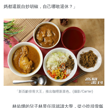
媽都還親自炒胡椒，自己哪敢退休？」
「新百齡排骨大王」推出咖哩新菜色。(攝影/Carter)
林佑燁的兒子林昱任現就讀大學，從小吃排骨飯