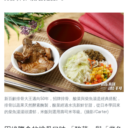
新百齡排骨大王邁向50年，招牌排骨、酸菜與柴魚湯是經典搭配，
排骨以蔬果天然酵素醃製，酸菜經過水洗新鮮甘甜，從日本學回來
的柴魚湯湯頭濃郁，米飯則選用壽司米等級。(攝影/Carter)