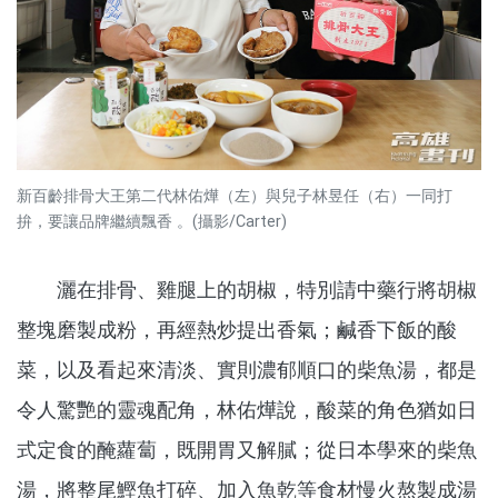
新百齡排骨大王第二代林佑燁（左）與兒子林昱任（右）一同打
拚，要讓品牌繼續飄香 。(攝影/Carter)
灑在排骨、雞腿上的胡椒，特別請中藥行將胡椒
整塊磨製成粉，再經熱炒提出香氣；鹹香下飯的酸
菜，以及看起來清淡、實則濃郁順口的柴魚湯，都是
令人驚艷的靈魂配角，林佑燁說，酸菜的角色猶如日
式定食的醃蘿蔔，既開胃又解膩；從日本學來的柴魚
湯，將整尾鰹魚打碎、加入魚乾等食材慢火熬製成湯