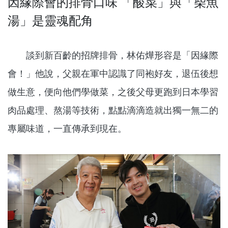
因緣際會的排骨口味 「酸菜」與「柴魚
湯」是靈魂配角
談到新百齡的招牌排骨，林佑燁形容是「因緣際
會！」他說，父親在軍中認識了同袍好友，退伍後想
做生意，便向他們學做菜，之後父母更跑到日本學習
肉品處理、熬湯等技術，點點滴滴造就出獨一無二的
專屬味道，一直傳承到現在。