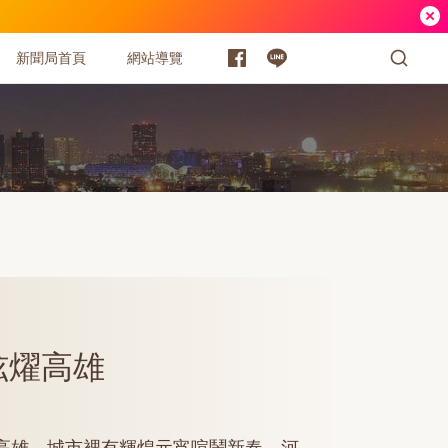
新聞局首頁
網站導覽
炫燿高雄
高雄。城市裡有輝煌元宵喧鬧新春，河