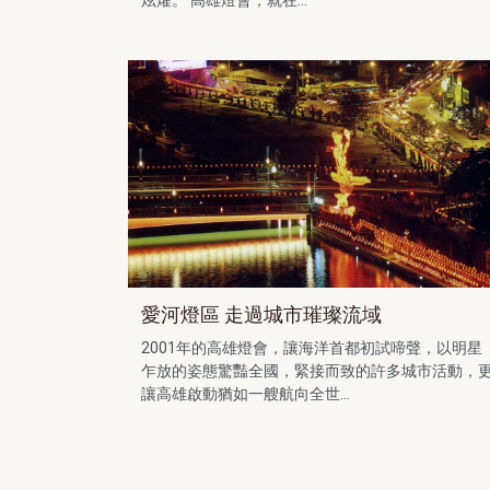
愛河燈區 走過城市璀璨流域
2001年的高雄燈會，讓海洋首都初試啼聲，以明星
乍放的姿態驚豔全國，緊接而致的許多城市活動，
讓高雄啟動猶如一艘航向全世...