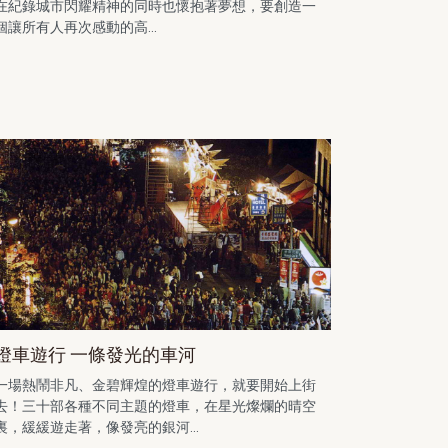
在紀錄城市閃耀精神的同時也懷抱著夢想，要創造一
個讓所有人再次感動的高...
燈車遊行 一條發光的車河
一場熱鬧非凡、金碧輝煌的燈車遊行，就要開始上街
去！三十部各種不同主題的燈車，在星光燦爛的晴空
裏，緩緩遊走著，像發亮的銀河...