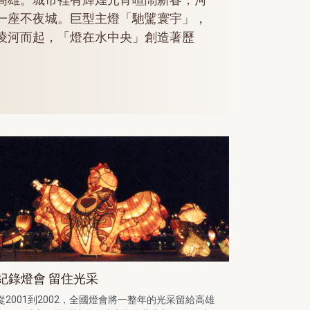
一座不夜城。巨型主燈「馳騭寰宇」，
凌河而起，「燈在水中央」創造著歷
。
紀錄燈會 留住光采
從2001到2002，全國燈會將一整年的光采留給高雄