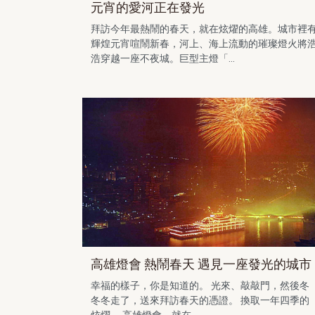
元宵的愛河正在發光
拜訪今年最熱鬧的春天，就在炫燿的高雄。城市裡
輝煌元宵喧鬧新春，河上、海上流動的璀璨燈火將
浩穿越一座不夜城。巨型主燈「...
高雄燈會 熱鬧春天 遇見一座發光的城市
幸福的樣子，你是知道的。 光來、敲敲門，然後冬
冬冬走了，送來拜訪春天的憑證。 換取一年四季的
炫燿。 高雄燈會，就在...