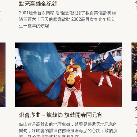
點亮高雄全紀錄
有
2001燈會首次南移 浩瀚燈河紀錄了數百萬個讚嘆 經
浩
過三百六十五天的蠢蠢欲動 2002高再次春光乍現 迸
生一整年的炫燿
燈會序曲－旗鼓節 旗鼓開春鬧元宵
鼓山昔是高雄市的地理象徵，鼓聲是傳遞天地訊息的
樂句，咚咚響的韻律彷彿模擬著母胎的心跳；鼓的演
奏、鼓的表演最能和觀眾產生直...