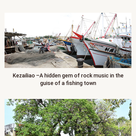
Kezailiao –A hidden gem of rock music in the
guise of a fishing town