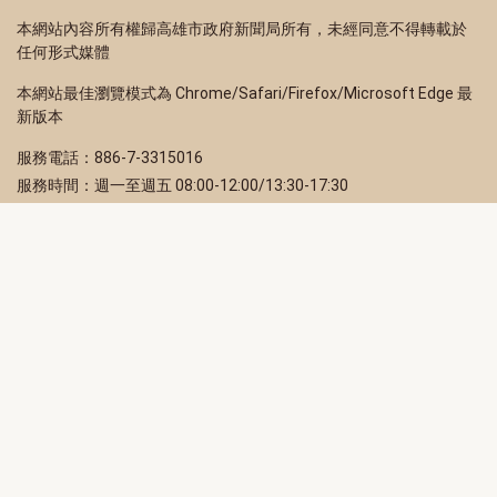
本網站內容所有權歸高雄市政府新聞局所有，未經同意不得轉載於
任何形式媒體
本網站最佳瀏覽模式為 Chrome/Safari/Firefox/Microsoft Edge 最
新版本
服務電話：886-7-3315016
服務時間：週一至週五 08:00-12:00/13:30-17:30
服務地址：80203 高雄市苓雅區四維三路 2 號 2 樓
訂閱電子報
立即填寫 Email，訂閱高雄畫刊電子期刊
訂閱
取消訂閱
訂閱將視為您已了解並同意本站
隱私權政策
此網站受reCAPTCHA和Google保護
隱私政策
和
服務條款
適用。