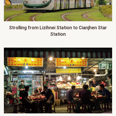
Strolling from Lizihnei Station to Cianjhen Star
Station