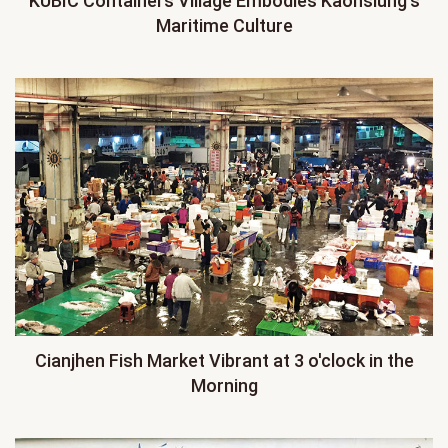
KUBIC Containers Village Embodies Kaohsiung's
Maritime Culture
Cianjhen Fish Market Vibrant at 3 o'clock in the
Morning