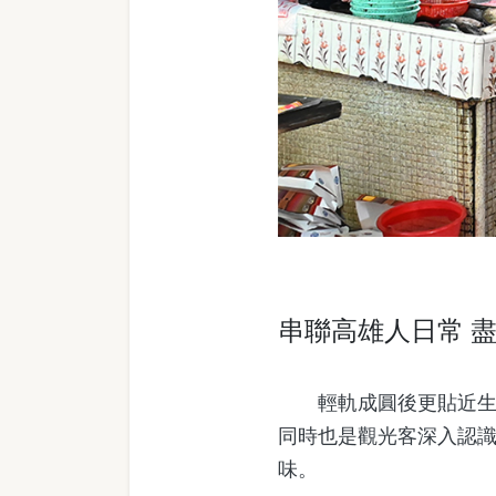
串聯高雄人日常 
輕軌成圓後更貼近生活
同時也是觀光客深入認
味。