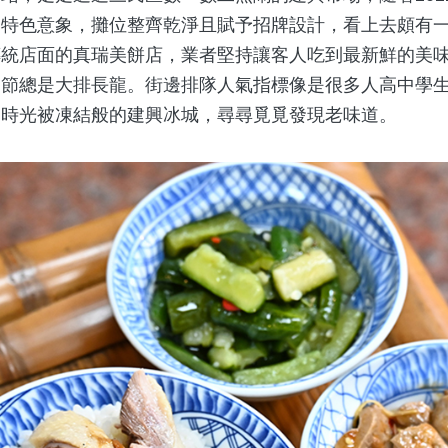
多特色意象，攤位整齊乾淨且賦予招牌設計，看上去頗有
傳統店面的真瑞美餅店，業者堅持讓客人吃到最新鮮的美
過節總是大排長龍。街邊排隊人氣指標像是很多人高中學
如時光被凍結般的建興冰城，尋尋覓覓發現老味道。