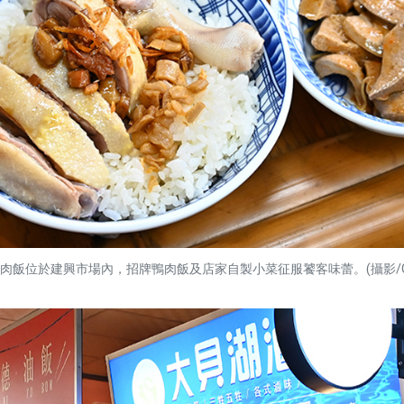
肉飯位於建興市場內，招牌鴨肉飯及店家自製小菜征服饕客味蕾。(攝影/Car