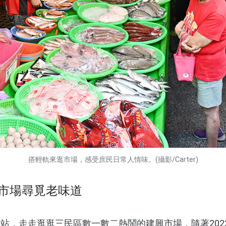
搭輕軌來逛市場，感受庶民日常人情味。(攝影/Carter)
市場尋覓老味道
，走走逛逛三民區數一數二熱鬧的建興市場，隨著202