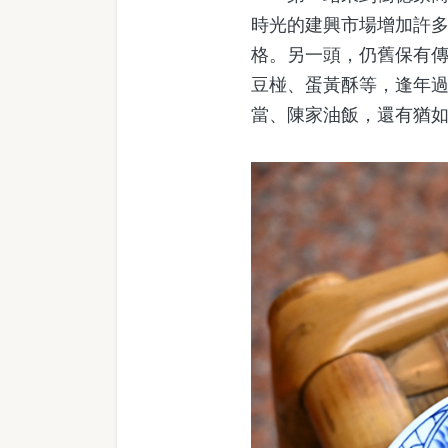
時光的建興市場增加許
格。另一頭，仍舊保有
豆椪、蛋黃酥等，逢年
當、陳家油飯，還有猶