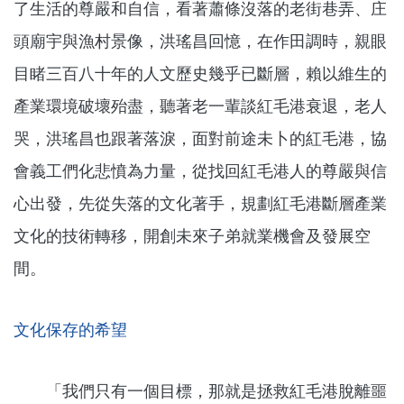
了生活的尊嚴和自信，看著蕭條沒落的老街巷弄、庄
頭廟宇與漁村景像，洪瑤昌回憶，在作田調時，親眼
目睹三百八十年的人文歷史幾乎已斷層，賴以維生的
產業環境破壞殆盡，聽著老一輩談紅毛港衰退，老人
哭，洪瑤昌也跟著落淚，面對前途未卜的紅毛港，協
會義工們化悲憤為力量，從找回紅毛港人的尊嚴與信
心出發，先從失落的文化著手，規劃紅毛港斷層產業
文化的技術轉移，開創未來子弟就業機會及發展空
間。
文化保存的希望
「我們只有一個目標，那就是拯救紅毛港脫離噩