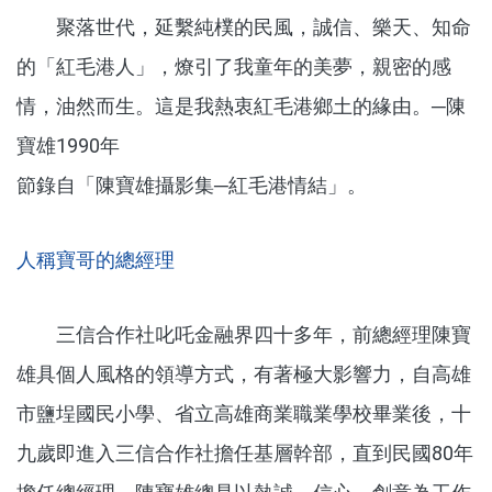
聚落世代，延繫純樸的民風，誠信、樂天、知命
的「紅毛港人」，燎引了我童年的美夢，親密的感
情，油然而生。這是我熱衷紅毛港鄉土的緣由。─陳
寶雄1990年
節錄自「陳寶雄攝影集─紅毛港情結」。
人稱寶哥的總經理
三信合作社叱吒金融界四十多年，前總經理陳寶
雄具個人風格的領導方式，有著極大影響力，自高雄
市鹽埕國民小學、省立高雄商業職業學校畢業後，十
九歲即進入三信合作社擔任基層幹部，直到民國80年