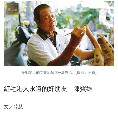
愛鄉愛土的文化紀錄者─洪信治。(攝影／王爾)
紅毛港人永遠的好朋友－陳寶雄
文／薛慈