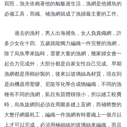
寫照，漁夫依賴著他的舢舨過生活，漁網是他捕魚的
必備工具，而織、補漁網就成了漁婦最主要的工作。
過去的漁村，男人出海捕魚，女人負責織網，許
多少女在十四、五歲就能獨力編織一件完整的漁網，
除了烏魚季來臨時，需要大量的漁網，幾家婦女會一
起合力完成外，大部分都是自家女性自己完成。早期
漁網都是用棉紗製的，後來以玻璃絲為材質，現在則
是由機器用塑膠、尼龍等化學合成物編織，不同的漁
種有不同的漁網，虱目魚苗體積很小，所以縫工較費
時，烏魚旋網則必須在周圍多縫上盲網，而補螃蟹的
大蟹仔網最耗工，編織一件漁網有時要織上一個月以
上才可以完成，必須用極細線的玻璃絲來編織，而且