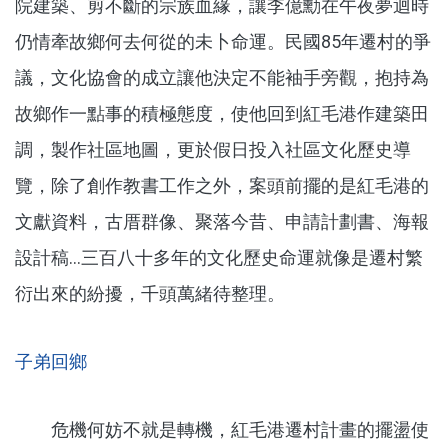
院建築、剪不斷的宗族血緣，讓李億勳在午夜夢迴時
仍情牽故鄉何去何從的未卜命運。民國85年遷村的爭
議，文化協會的成立讓他決定不能袖手旁觀，抱持為
故鄉作一點事的積極態度，使他回到紅毛港作建築田
調，製作社區地圖，更於假日投入社區文化歷史導
覽，除了創作教書工作之外，案頭前擺的是紅毛港的
文獻資料，古厝群像、聚落今昔、申請計劃書、海報
設計稿...三百八十多年的文化歷史命運就像是遷村繁
衍出來的紛擾，千頭萬緒待整理。
子弟回鄉
危機何妨不就是轉機，紅毛港遷村計畫的擺盪使