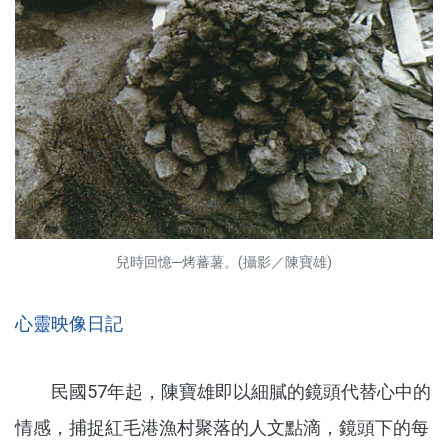
兒時回憶─烤蕃薯。(攝影／陳寶雄)
心靈映像日記
民國57年起，陳寶雄即以細膩的鏡頭代替心中的
情感，捕捉紅毛港漁村聚落的人文點滴，鏡頭下的每