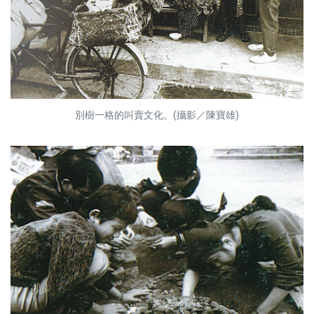
別樹一格的叫賣文化。(攝影／陳寶雄)