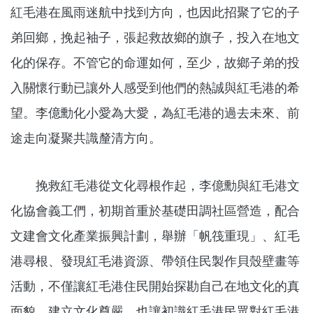
紅毛港在風雨迷航中找到方向，也因此招聚了它的子
弟回鄉，挽起袖子，張起救故鄉的旗子，投入在地文
化的保存。不管它的命運如何，至少，故鄉子弟的投
入關懷行動已讓外人感受到他們的熱誠與紅毛港的希
望。李億勳化小愛為大愛，為紅毛港的過去未來、前
途走向凝聚共識釐清方向。
挽救紅毛港從文化尋根作起，李億勳與紅毛港文
化協會義工們，初期首重於基礎田調社區營造，配合
文建會文化產業振興計劃，舉辦「帆筏重現」、紅毛
港尋根、發現紅毛港資源、帶領住民製作貝殼壁畫等
活動，不僅讓紅毛港住民開始探勘自己在地文化的真
面貌，建立文化尊嚴，也讓初識紅毛港民眾對紅毛港