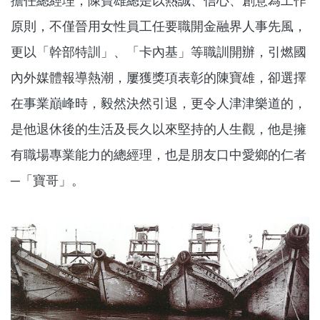
擔任總經理，陳寶雄總是以熱誠、信心、創意為工作
原則，不僅晉用女性員工任要職開金融界人事先風，
更以「幹部特訓」、「卡內基」等職訓開辦，引燃國
內外媒體報導熱潮，屢獲獎項表彰的陳寶雄，卻選擇
在事業巔峰時，毅然決然引退，更令人津津樂道的，
是他退休後的生活及長久以來堅持的人生觀，他是擁
有職場專業能力的總經理，也是朋友口中愛鄉的仁者
─「寶哥」。