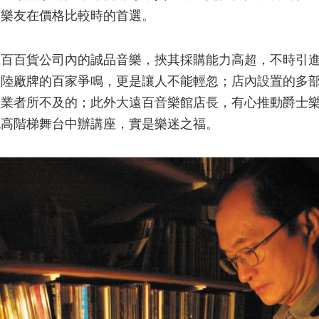
是樂友在價格比較時的首選。
百貨公司內的誠品音樂，挾其採購能力高超，不時引進
歐陸廠牌的百家爭鳴，更是讓人不能輕忽；店內設置的多
鎖業者所不及的；此外大遠百音樂館店長，有心推動爵士
挑高階梯舞台中辦講座，實是樂迷之福。