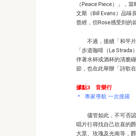
（Peace Piece
文斯（Bill Evan
曾經，但Rose感受到
不過，接續「和平片段
「步道咖啡（La Str
伴著水杯或酒杯的清脆
節，也在此舉辦「詩歌在青春蔓延
據點3 音樂行
＊ 專家導航 一次搜羅
儘管如此，不可否認的
唱片行尋找自己欣喜的
大眾、玫瑰及光南等，