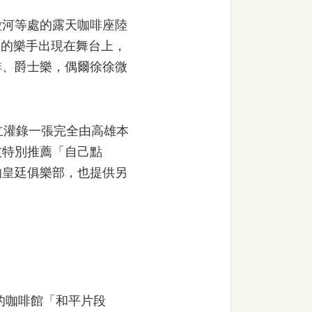
河等處的露天咖啡座陸
z）的樂手出現在舞台上，
啡、爵士樂，偶爾徐徐微
立灌錄一張完全由高雄本
友特別推薦「自己點
的皇廷俱樂部，也提供另
的咖啡館「和平片段