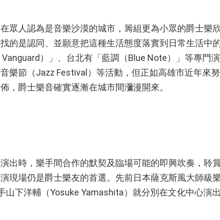
眾人認為是音樂沙漠的城市，籌組更為小眾的爵士樂欣
尋找的是認同、並願意把這種生活態度落實到日常生活中
e Vanguard）」、台北有「藍調（Blue Note）」等
樂節（Jazz Festival）等活動，但正如高雄市近年
散佈，爵士樂音確實逐漸在城市間瀰漫開來。
出時，樂手間合作的默契及臨場可能的即興吹奏，聆賞
演現場仍是爵士樂友的首選。先前日本薩克斯風大師級樂手
琴手山下洋輔（Yosuke Yamashita）就分別在文化中