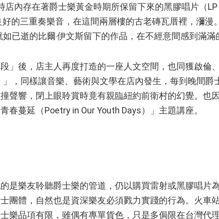
）」，當時店內存在著爵士樂黃金時期所保留下來的黑膠唱片（L
s）品味良好的三重奏樂音，在這間兩層樓的古老磚瓦厝裡，瀰
的就如已逝的比爾‧伊文斯留下的作品，在不經意間感到滿滿
」後，店主人再度打造的一座人文空間，也同獲啟倫、
ada）」，同樣讓音樂、藝術與文學在店內發生，每到晚間
碰撞聲響，閉上眼聆賞時竟有親臨紐約前衛村的幻覺。也
（Poetry in Our Youth Days）」主題講座。
是樂友聆聽爵士樂的管道，仍以購買雷射或黑膠唱片為
爵士團體，自然也是資深樂友必須戮力實踐的行為。火車
爵士樂品項有限，雖偶有專單貨色，只是多侷限在台灣代