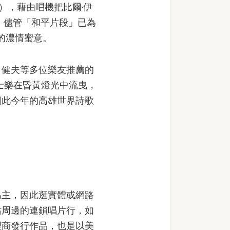
P），藉由唱機把比爾‧伊
漫。儘管「和平片段」已為
的濃情蜜意。
健夫等多位樂友推薦的
爵士樂在昏黃燈光中流曳，
因此今年的高雄世界詩歌
主，因此逛實體或網路
站周邊的連鎖唱片行，如
理商發行作品，也是以美