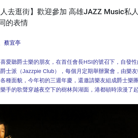
人去逛街】歡迎參加 高雄JAZZ Music私
同的表情
e、蔡宜亭
喜愛聽爵士樂的朋友，在首任會長HSI的號召下，自發
士派（Jazzpie Club），每個月定期舉辦聚會，由
的各種面貌，今年初的三週年慶，還邀請樂友組成爵士樂
女樂手的歌聲穿越夜空下的樹林與湖面，港都頓時浪漫了