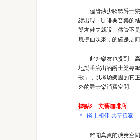
儘管缺少聆聽爵士樂現
續出現，咖啡與音樂的結合
樂友健夫就說，儘管不
風拂面吹來，的確是之
此外樂友也提到，高雄有
地樂手演出的爵士樂專
歌」，以考驗樂團的真
外的爵士樂消費空間。
據點2 文藝咖啡店
＊ 爵士相伴 共享孤獨
離開真實的演奏空間，