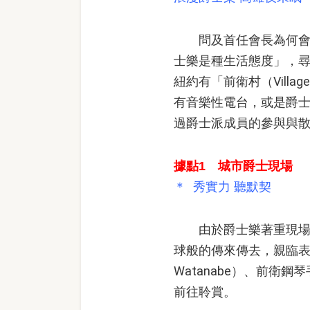
問及首任會長為何會在
士樂是種生活態度」，
紐約有「前衛村（Villag
有音樂性電台，或是爵士音
過爵士派成員的參與與
據點1 城市爵士現場
＊ 秀實力 聽默契
由於爵士樂著重現場演
球般的傳來傳去，親臨表
Watanabe）、前衛鋼
前往聆賞。