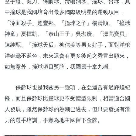
空手道、健力、保齡球、滑輪溜冰、撞球、合球，其
中撞球是我國培育出最多國際級明星的運動項目，
「冷面殺手」趙豐邦、「撞球之子」楊清順、「撞球
神童」夏揮凱、「泰山王子」吳珈慶、「漂亮寶貝」
陳純甄、「撞球天后」柳信美等男女好手，面對洋槍
洋砲毫不遜色，未來還會有更多後起之秀冒出頭來，
如無意外，撞球項目獎牌，我國應十拿九穩。
保齡球也是我國另一強項，在亞運曾有過輝煌紀
錄，而且保齡球比撞球更不受體型限制，相當適合國
人發展，雖然保齡球的熱潮已過去，但只要發掘有潛
力的選手培訓，不難為地主國留下金牌。