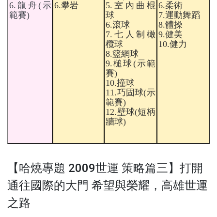
6.
龍舟
(
示
6.
攀岩
5.
室內曲棍
6.
柔術
範賽
)
球
7.
運動舞蹈
6.
滾球
8.
體操
7.
七人制橄
9.
健美
欖球
10.
健力
8.
籃網球
9.
槌球
(
示範
賽
)
10.
撞球
11.
巧固球
(
示
範賽
)
12.
壁球
(
短柄
牆球
)
【哈燒專題 2009世運 策略篇三】打開
通往國際的大門 希望與榮耀，高雄世運
之路