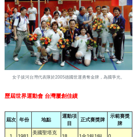
女子拔河台灣代表隊於2005德國世運勇奪金牌，為國爭光。
歷屆世界運動會 台灣屢創佳績
運動項
示範賽獎
屆次
年份
地點
正式賽獎牌
目
牌
美國聖塔克
1
1981
18
1金1銀1銅
0