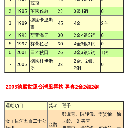
拉拉
2
1985
英國倫敦
23
3銀1銅
0
德國卡里斯
3
1989
45
4金
2金
魯
4
1993
荷蘭海牙
30
2金4銀5銅
0
5
1997
芬蘭拉提
30
4金3銀3銅
0
6
2001
日本秋田
26
3金3銀5銅
1銀
德國杜伊斯
2金、2銀、
7
2005
32
0
堡
2銅
2005德國世運台灣風雲榜 勇奪2金2銀2銅
運動項目
獎項
選手
鄭淑芳、陳靜儀、李姿怡、徐
女子拔河五百二十公
玉齡、 劉美芳
金牌
斤組
陳麗惠、楊詩瑜、柯佳妏、王