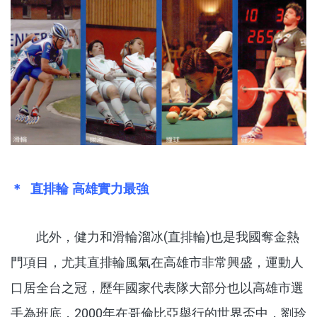
＊ 直排輪 高雄實力最強
此外，健力和滑輪溜冰(直排輪)也是我國奪金熱
門項目，尤其直排輪風氣在高雄市非常興盛，運動人
口居全台之冠，歷年國家代表隊大部分也以高雄市選
手為班底，2000年在哥倫比亞舉行的世界盃中，劉玲