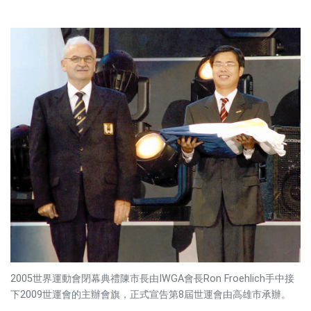
2005世界運動會閉幕典禮陳市長由IWGA會長Ron Froehlich手中接
下2009世運會的主辦會旗，正式宣告第8屆世運會由高雄市承辦。