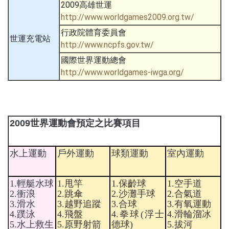
2009高雄世運
http://www.worldgames2009.org.tw/
行政院體育委員會
世運充電站
http://www.ncpfs.gov.tw/
國際世界運動總會
http://www.worldgames-iwga.org/
2009
世界運動會預定之比賽項目
水上運動
戶外運動
球類運動
室內運動
1.
輕艇水球
1.
甩竿
1.
保齡球
1.
空手道
2.
衝浪
2.
跳傘
2.
沙灘手球
2.
合氣道
3.
滑水
3.
越野追蹤
3.
合球
3.
有氧運動
4.
蹼泳
4.
飛盤
4.
拳球
(
浮士
4.
滑輪溜冰
5.
水上救生
5.
原野射箭
德球
)
5.
拔河