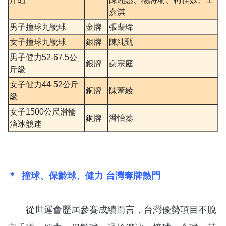
嘉淇
男子撞球九號球
金牌
張裴瑋
女子撞球九號球
銀牌
陳純甄
男子健力52-67.5公
銀牌
謝宗庭
斤級
女子健力44-52公斤
銅牌
陳葦綾
級
女子1500公尺滑輪
銅牌
潘怡蓁
溜冰競速
＊ 撞球、保齡球、健力 台灣奪牌熱門
從世運會歷屆參賽成績而言，台灣優勢項目不脫