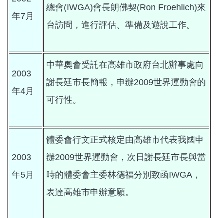
總會
(IWGA)
會長朗佛契
(Ron Froehlich)
來
年
7
月
台訪問，進行評估、準備及遊說工作。
中華奧會受託在高雄市政府台北辦事處向
2003
謝長廷市長簡報，申辦
2009
世界運動會的
年
4
月
可行性。
體委會行文正式核定由高雄市代表我國申
2003
辦
2009
世界運動會，次日謝長廷市長與當
年
5
月
時的體委會主委林德福分別致函
IWGA
，
表達高雄市申辦意願。