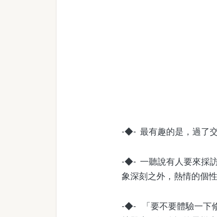
-◆- 最有趣的是，過
-◆- 一聽說有人要來
象深刻之外，熱情的個
-◆- 「要不要體驗一