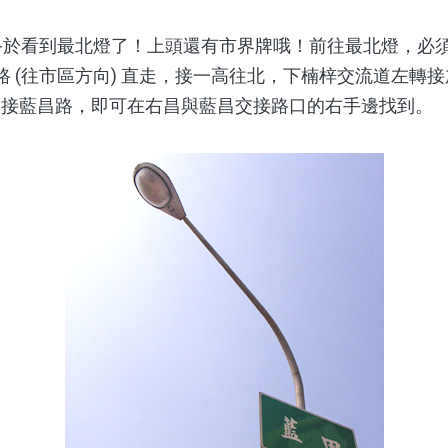
，終於看到最北燈了！上頭還有市界牌哦！前往最北燈，必須
山路 (往市區方向) 直走，接一高往北，下楠梓交流道左轉
溪接藍昌路，即可在右昌與藍昌交接路口的右手邊找到。