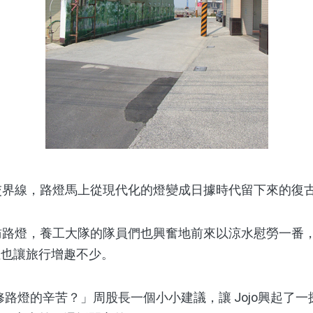
了交界線，路燈馬上從現代化的燈變成日據時代留下來的復
採訪路燈，養工大隊的隊員們也興奮地前來以涼水慰勞一番
性也讓旅行增趣不少。
下修路燈的辛苦？」周股長一個小小建議，讓 Jojo興起了