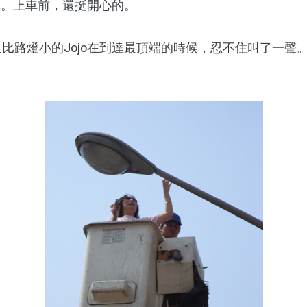
車。上車前，還挺開心的。
來人比路燈小的Jojo在到達最頂端的時候，忍不住叫了一