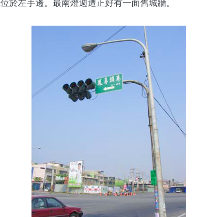
就位於左手邊。最南燈週遭正好有一面舊城牆。