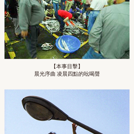
【本事目擊】
晨光序曲 凌晨四點的吆喝聲