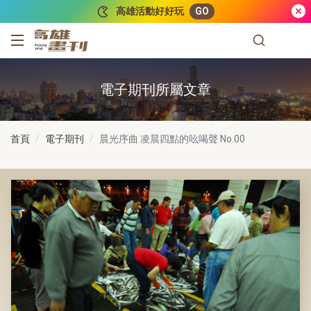
跳到主要內容
高雄活動好好玩
GO
高雄畫刊
電子期刊所屬文章
首頁
電子期刊
晨光序曲 凌晨四點的吆喝聲
No.00