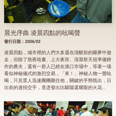
晨光序曲 凌晨四點的吆喝聲
發行日期：2006/03
凌晨四點，城市裡的人們大多還在清醒前的睡夢中遊
走，但除了熬夜唸書、上大夜班、清晨祭天祖準備耕
作的農夫，還有一群人已經在港口市場中，等著一場
看似神秘儀式的激烈交易，「來！」神秘人物一聲吆
喝，只見眾人迅速團團圍住他，關鍵的手勢既出，日
出前的過招交手，竟迸發出比驕陽還耀眼的火花...