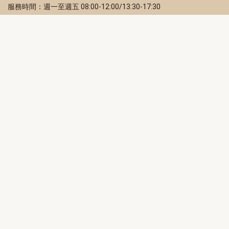
服務時間：週一至週五 08:00-12:00/13:30-17:30
服務地址：80203 高雄市苓雅區四維三路 2 號 2 樓
訂閱電子報
立即填寫 Email，訂閱高雄畫刊電子期刊
訂閱
取消訂閱
訂閱將視為您已了解並同意本站
隱私權政策
此網站受reCAPTCHA和Google保護
隱私政策
和
服務條款
適用。
高雄市政府新聞局Facebook粉絲專頁
高雄市政府Line官方帳號
高雄市政府Instagram官方帳號
高雄市政府Twitter官方帳號
高雄市政府Youtube頻道
高雄市政府新聞局