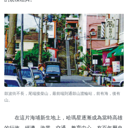
鼓波街不長，尾端接柴山，最前端則通鼓山渡輪站，前有海，後有
山。
在這片海埔新生地上，哈瑪星逐漸成為當時高雄
的行政、經濟、漁業、交通、教育中心。有百年歷史