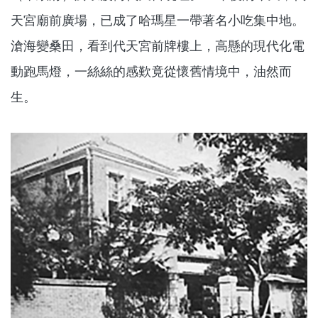
天宮廟前廣場，已成了哈瑪星一帶著名小吃集中地。
滄海變桑田，看到代天宮前牌樓上，高懸的現代化電
動跑馬燈，一絲絲的感歎竟從懷舊情境中，油然而
生。