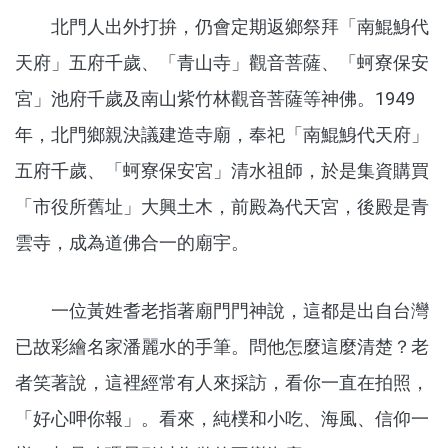
北門人出外打拚，仍會定期返鄉祭拜「南鯤鯓代
天府」五府千歲、「青山寺」觀音菩薩、「蚵寮保安
宮」池府千歲及南山紫竹林觀音菩薩等神佛。1949
年，北門鄉親決議建造寺廟，奉祀「南鯤鯓代天府」
五府千歲、「蚵寮保安宮」清水祖師，於是集資購買
「市役所舊址」大興土木，前殿為代天宮，後殿是青
雲寺，成為道佛合一的廟宇。
一位黃姓耆老指著廟門門神說，這都是出自台灣
已故彩繪名家潘麗水的手筆。問他怎麼這麼清楚？老
者笑著說，這裡經常有人來採訪，看你一直在拍照，
「好心呷你報」。看來，純樸和小吃、海風、信仰一