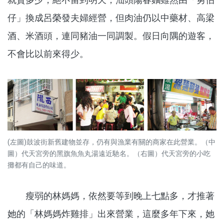
仔」換成呂榮發夫婦經營，但肉油仍以中藥材、高梁
酒、米酒頭，連同豬油一同調製。假日向隅的遊客，
不會比以前來得少。
(左圖)鼓波街新舊建物並存，仍有與漁業有關的商家在此營業。（中
圖）代天宮旁的黑旗魚魚丸湯遠近馳名。（右圖）代天宮旁的小吃
攤都有自己的味道。
瘦弱的林媽媽，依然要等到晚上七點多，才推著
她的「林媽媽炸雞排」出來營業，這麼多年下來，她