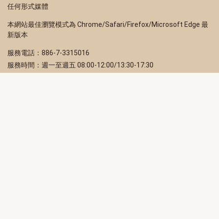
任何形式媒體
本網站最佳瀏覽模式為 Chrome/Safari/Firefox/Microsoft Edge 最
新版本
服務電話：886-7-3315016
服務時間：週一至週五 08:00-12:00/13:30-17:30
服務地址：80203 高雄市苓雅區四維三路 2 號 2 樓
訂閱電子報
立即填寫 Email，訂閱高雄畫刊電子期刊
訂閱
取消訂閱
訂閱將視為您已了解並同意本站
隱私權政策
此網站受reCAPTCHA和Google保護
隱私政策
和
服務條款
適用。
高雄市政府新聞局Facebook粉絲專頁
高雄市政府Line官方帳號
高雄市政府Instagram官方帳號
高雄市政府Twitter官方帳號
高雄市政府Youtube頻道