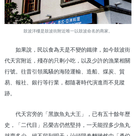
鼓波洋樓是鼓波街附近唯一以鼓波命名的商家。
如果說，民以食為天是不變的鐵律，如今鼓波街
代天宮附近，殘存的只剩小吃，以及少許的漁業相關
行號。往昔引領風騷的海陸運輸、造船、煤炭、貿
易、報社、銀行等行業，都隨著時代演進而不見蹤
跡。
代天宮旁的「黑旗魚丸大王」，已有五十餘年歷
史，「二代目」呂榮吉仍然堅持，一天能捏多少魚丸
就賣多少，絕不留到明天；汕頭陽春麵雖然由「勇伯