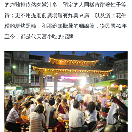
的炸雞排依然肉嫩汁多，預定的人同樣肯耐著性子等
待；更不用提廟前廣場還有炸臭豆腐，以及灑上花生
粉的炭烤黑輪，和那碗熱騰騰的麵線羹，從民國42年
至今，都是代天宮小吃的招牌。