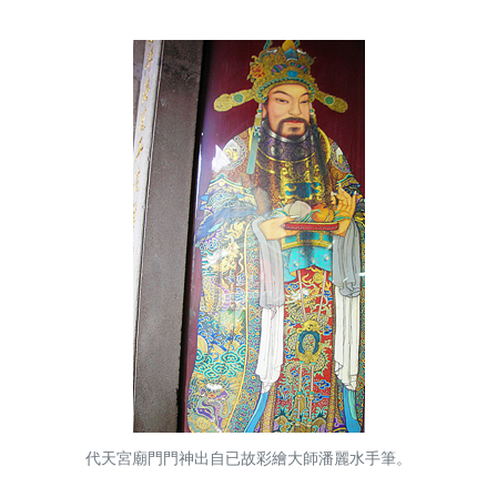
代天宮廟門門神出自已故彩繪大師潘麗水手筆。