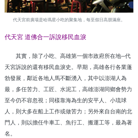
代天宮前廣場是哈瑪星小吃的聚集地，每至假日高朋滿座。
代天宮 道佛合一訴說移民血淚
其實，除了小吃、高雄第一個市政府所在地─代
天宮訴說的還有移民血淚史。早期，高雄各行各業蓬
勃發展，鄰近各地人馬不斷湧入，其中以澎湖人為
最，多任苦力、工匠、水泥工，高雄澎湖同鄉會勢力
至今仍不容忽視；同樣靠海為生的安平人、小琉球
人，則大多在船上工作或做苦力；另外來自台南的北
門人，則以擔任牛車工、魚行工、搬運工等，最為著
名。