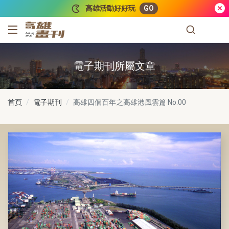
跳到主要內容
高雄活動好好玩
GO
高雄畫刊
電子期刊所屬文章
首頁
電子期刊
高雄四個百年之高雄港風雲篇
No.00