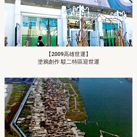
【2009高雄世運】
塗鴉創作 駁二特區迎世運