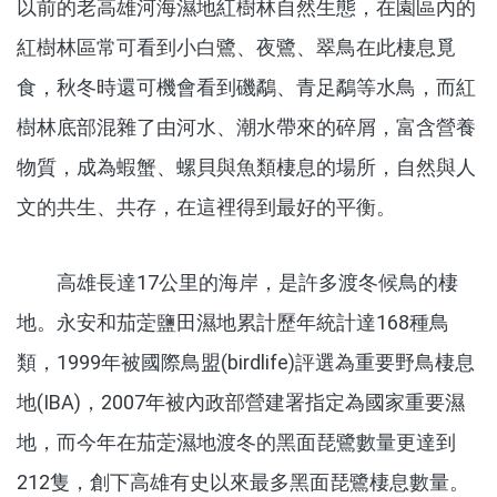
以前的老高雄河海濕地紅樹林自然生態，在園區內的
紅樹林區常可看到小白鷺、夜鷺、翠鳥在此棲息覓
食，秋冬時還可機會看到磯鷸、青足鷸等水鳥，而紅
樹林底部混雜了由河水、潮水帶來的碎屑，富含營養
物質，成為蝦蟹、螺貝與魚類棲息的場所，自然與人
文的共生、共存，在這裡得到最好的平衡。
高雄長達17公里的海岸，是許多渡冬候鳥的棲
地。永安和茄萣鹽田濕地累計歷年統計達168種鳥
類，1999年被國際鳥盟(birdlife)評選為重要野鳥棲息
地(IBA)，2007年被內政部營建署指定為國家重要濕
地，而今年在茄萣濕地渡冬的黑面琵鷺數量更達到
212隻，創下高雄有史以來最多黑面琵鷺棲息數量。