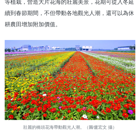
等植栽，營造大片花海的壯麗美景，花期可從入冬延
續到春節期間，不但帶動各地觀光人潮，還可以為休
耕農田增加附加價值。
壯麗的橋頭花海帶動觀光人潮。（圖∕盧宏文 攝）