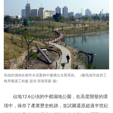
高雄的濕地在都市水泥叢林中建構出生態系統。（圖∕高雄市政府工
務局養護工程處 提供‧張簡英豪 攝）
佔地12.6公頃的中都濕地公園，在高度開發的環
境中，保存了產業歷史軌跡，並試圖還原超過半世紀