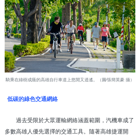
騎乘在綠樹成蔭的高雄自行車道上悠閒又逍遙。（圖∕張簡英豪 攝）
低碳的綠色交通網絡
過去受限於大眾運輸網絡涵蓋範圍，汽機車成了
多數高雄人優先選擇的交通工具。隨著高雄捷運開