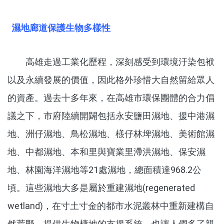
濕地廊道保護生物多樣性
高雄走過工業化歷程，深刻感受到環境汙染包袱
以及永續發展的價值，因此格外珍惜大自然留給眾人
的資產。過去十多年來，在高雄市環保團體的合力倡
議之下，市府陸續開闢包括永安鹽田濕地、援中港濕
地、洲仔濕地、鳥松濕地、檨仔林埤濕地、美術館濕
地、中都濕地、本和里與寶業里滯洪濕地、保安濕
地、林園海洋濕地等21處濕地，總面積達968.2公
頃。這些濕地大多是屬於重建濕地(regenerated
wetland)，在寸土寸金的都市水泥叢林中重新建構自
然荒野，提供生物棲地的支援系統，也讓人們多了親