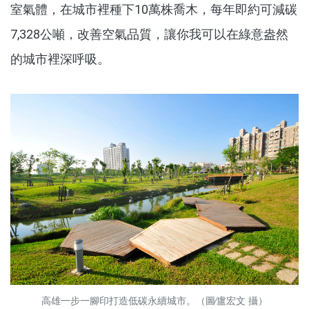
室氣體，在城市裡種下10萬株喬木，每年即約可減碳
7,328公噸，改善空氣品質，讓你我可以在綠意盎然
的城市裡深呼吸。
高雄一步一腳印打造低碳永續城市。（圖∕盧宏文 攝）