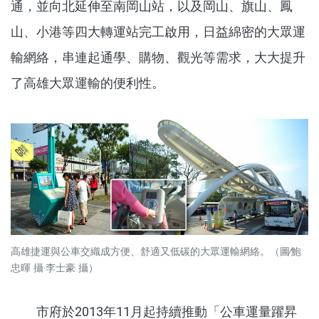
通，並向北延伸至南岡山站，以及岡山、旗山、鳳
山、小港等四大轉運站完工啟用，日益綿密的大眾運
輸網絡，串連起通學、購物、觀光等需求，大大提升
了高雄大眾運輸的便利性。
高雄捷運與公車交織成方便、舒適又低碳的大眾運輸網絡。（圖∕鮑
忠暉 攝‧李士豪 攝）
市府於2013年11月起持續推動「公車運量躍昇