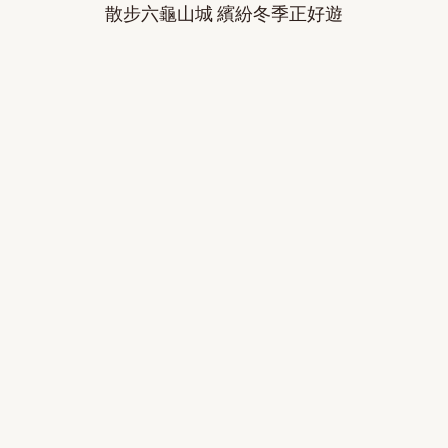
散步六龜山城 繽紛冬季正好遊