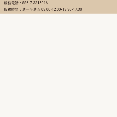
服務電話：886-7-3315016
服務時間：週一至週五 08:00-12:00/13:30-17:30
服務地址：80203 高雄市苓雅區四維三路 2 號 2 樓
訂閱電子報
立即填寫 Email，訂閱高雄畫刊電子期刊
訂閱
取消訂閱
訂閱將視為您已了解並同意本站
隱私權政策
此網站受reCAPTCHA和Google保護
隱私政策
和
服務條款
適用。
高雄市政府新聞局Facebook粉絲專頁
高雄市政府Line官方帳號
高雄市政府Instagram官方帳號
高雄市政府Twitter官方帳號
高雄市政府Youtube頻道
高雄市政府新聞局