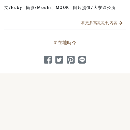
文/Ruby
攝影/Moshi、MOOK
圖片提供/大寮區公所
文章分類
分享文章
看更多當期期刊內容
在地時令
分享到 Facebook
分享到 Twitter
分享到 Pinterest
分享到 Line