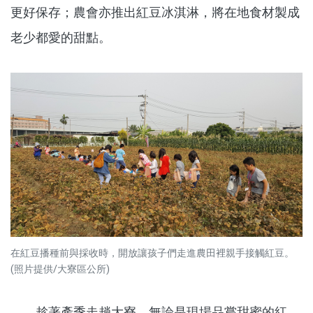
更好保存；農會亦推出紅豆冰淇淋，將在地食材製成
老少都愛的甜點。
在紅豆播種前與採收時，開放讓孩子們走進農田裡親手接觸紅豆。
(照片提供/大寮區公所)
趁著產季走趟大寮，無論是現場品嘗甜蜜的紅