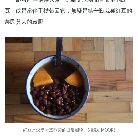
豆，或是當伴手禮帶回家，無疑是給辛勤栽種紅豆的
農民莫大的鼓勵。
紅豆是深受大眾歡迎的日常甜物。(攝影/ MOOK)