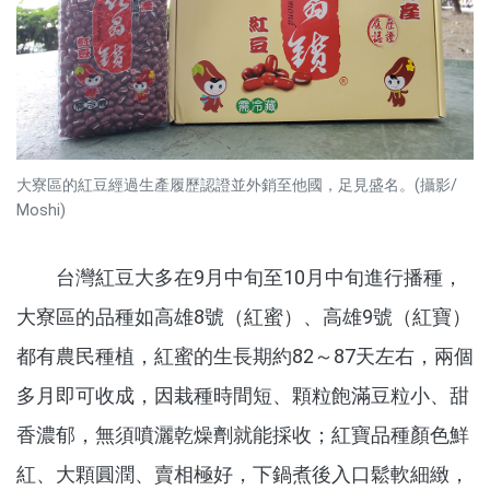
大寮區的紅豆經過生產履歷認證並外銷至他國，足見盛名。(攝影/
Moshi)
台灣紅豆大多在9月中旬至10月中旬進行播種，
大寮區的品種如高雄8號（紅蜜）、高雄9號（紅寶）
都有農民種植，紅蜜的生長期約82～87天左右，兩個
多月即可收成，因栽種時間短、顆粒飽滿豆粒小、甜
香濃郁，無須噴灑乾燥劑就能採收；紅寶品種顏色鮮
紅、大顆圓潤、賣相極好，下鍋煮後入口鬆軟細緻，