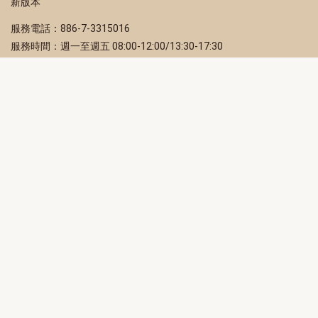
新版本
服務電話：886-7-3315016
服務時間：週一至週五 08:00-12:00/13:30-17:30
服務地址：80203 高雄市苓雅區四維三路 2 號 2 樓
訂閱電子報
立即填寫 Email，訂閱高雄畫刊電子期刊
訂閱
取消訂閱
訂閱將視為您已了解並同意本站
隱私權政策
此網站受reCAPTCHA和Google保護
隱私政策
和
服務條款
適用。
高雄市政府新聞局Facebook粉絲專頁
高雄市政府Line官方帳號
高雄市政府Instagram官方帳號
高雄市政府Twitter官方帳號
高雄市政府Youtube頻道
高雄市政府新聞局