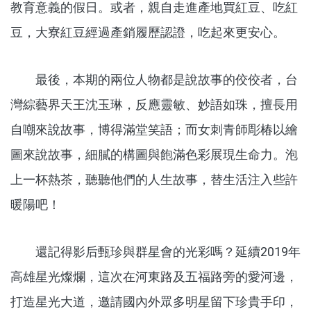
教育意義的假日。或者，親自走進產地買紅豆、吃紅
豆，大寮紅豆經過產銷履歷認證，吃起來更安心。
最後，本期的兩位人物都是說故事的佼佼者，台
灣綜藝界天王沈玉琳，反應靈敏、妙語如珠，擅長用
自嘲來說故事，博得滿堂笑語；而女刺青師彫椿以繪
圖來說故事，細膩的構圖與飽滿色彩展現生命力。泡
上一杯熱茶，聽聽他們的人生故事，替生活注入些許
暖陽吧！
還記得影后甄珍與群星會的光彩嗎？延續2019年
高雄星光燦爛，這次在河東路及五福路旁的愛河邊，
打造星光大道，邀請國內外眾多明星留下珍貴手印，