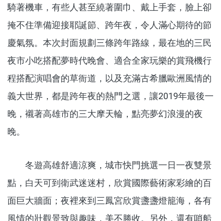
騎著機車，有些人甚至繞著圍巾、戴上手套，臉上卻
掩不住準備迎接耶誕節、跨年夜，令人滿心期待的節
慶氣氛。本次封面規劃三條跨年路線，最在地的三民
夜市小吃搭配夢時代晚會、適合全家玩樂的賞飛機行
程搭配演唱會的草衙道，以及充滿古希臘歐洲風情的
義大世界，都是跨年夜的熱門之選，讓2019年最後一
晚，襯著高雄市的三大摩天輪，點亮夢幻浪漫的夜
晚。
冬遊高雄舒適涼爽，城市快門挑選一日一夜雙景
點，白天可到衛武迷迷村，欣賞國際藝術家彩繪的百
面巨大牆面；夜裡來到三鳳宮欣賞盞盞燈籠海，各有
風情的壯觀景致與趣味，美不勝收。另外，還有哨船