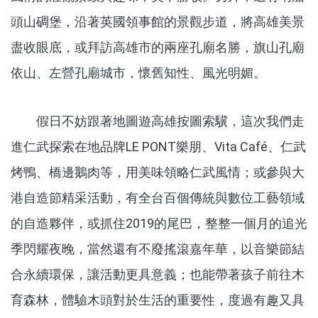
頭山碉堡，沿著英國領事館的景觀步道，將高雄美景
盡收眼底，或拜訪高雄市的兩座孔廟名勝，旗山孔廟
依山、左營孔廟城市，懷舊知性、風光明媚。
假日不妨跟著地圖遊高雄按圖索驥，這次我們走
進仁武探索在地品牌LE PONT樂朋、Vita Café、仁武
烤鴨、橋邊鵝肉等，用美味領略仁武風情；或參與大
港自造節精采活動，有全台百個傳統與數位工藝領域
的自造夥伴，或抓住2019的尾巴，整整一個月的追光
季閃耀夜晚，當然還有不廢搖滾嘉年華，以音樂節結
合永續環保，讓活動更具意義；也能帶著孩子前往木
育森林，體驗木頭對於生活的重要性，度過有趣又具