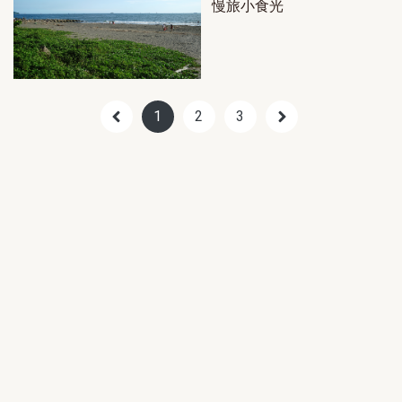
慢旅小食光
1
2
3