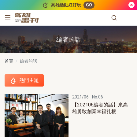
跳到主要內容
高雄活動好好玩
GO
高雄畫刊
編者的話
首頁
編者的話
熱門主題
熱門主題
2021/06
No.06
【202106編者的話】來高
雄勇敢創業幸福扎根