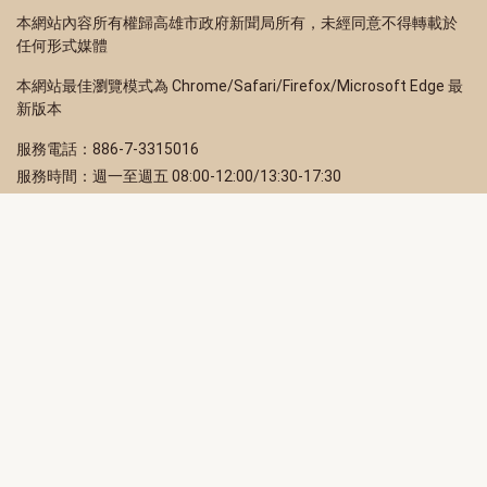
本網站內容所有權歸高雄市政府新聞局所有，未經同意不得轉載於
任何形式媒體
本網站最佳瀏覽模式為 Chrome/Safari/Firefox/Microsoft Edge 最
新版本
服務電話：886-7-3315016
服務時間：週一至週五 08:00-12:00/13:30-17:30
服務地址：80203 高雄市苓雅區四維三路 2 號 2 樓
訂閱電子報
立即填寫 Email，訂閱高雄畫刊電子期刊
訂閱
取消訂閱
訂閱將視為您已了解並同意本站
隱私權政策
此網站受reCAPTCHA和Google保護
隱私政策
和
服務條款
適用。