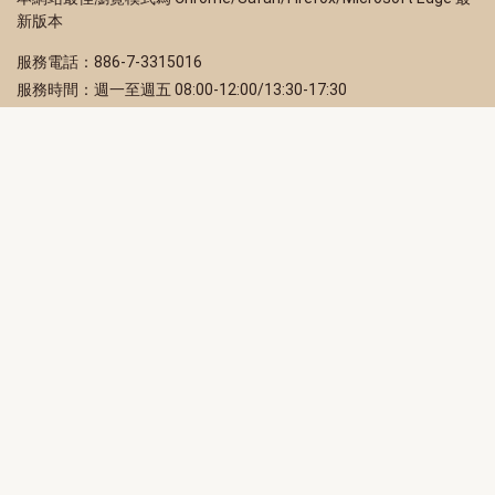
新版本
服務電話：886-7-3315016
服務時間：週一至週五 08:00-12:00/13:30-17:30
服務地址：80203 高雄市苓雅區四維三路 2 號 2 樓
訂閱電子報
立即填寫 Email，訂閱高雄畫刊電子期刊
訂閱
取消訂閱
訂閱將視為您已了解並同意本站
隱私權政策
此網站受reCAPTCHA和Google保護
隱私政策
和
服務條款
適用。
高雄市政府新聞局Facebook粉絲專頁
高雄市政府Line官方帳號
高雄市政府Instagram官方帳號
高雄市政府Twitter官方帳號
高雄市政府Youtube頻道