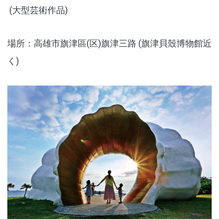
(大型芸術作品)
場所：高雄市旗津區(区)旗津三路 (旗津貝殼博物館近
く)