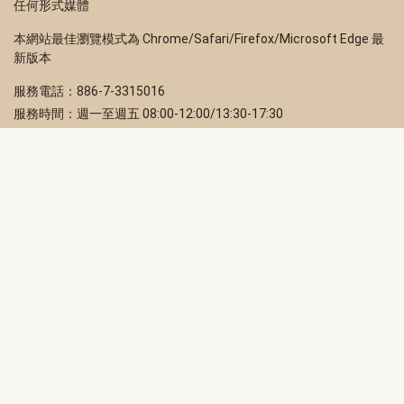
任何形式媒體
本網站最佳瀏覽模式為 Chrome/Safari/Firefox/Microsoft Edge 最
新版本
服務電話：886-7-3315016
服務時間：週一至週五 08:00-12:00/13:30-17:30
服務地址：80203 高雄市苓雅區四維三路 2 號 2 樓
訂閱電子報
立即填寫 Email，訂閱高雄畫刊電子期刊
訂閱
取消訂閱
訂閱將視為您已了解並同意本站
隱私權政策
此網站受reCAPTCHA和Google保護
隱私政策
和
服務條款
適用。
高雄市政府新聞局Facebook粉絲專頁
高雄市政府Line官方帳號
高雄市政府Instagram官方帳號
高雄市政府Twitter官方帳號
高雄市政府Youtube頻道