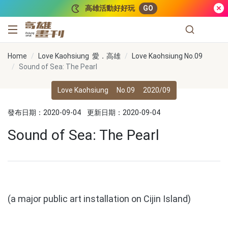
跳到主要內容
高雄活動好好玩
GO
高雄畫刊
Home
Love Kaohsiung 愛．高雄
Love Kaohsiung No.09
Sound of Sea: The Pearl
Love Kaohsiung
No.09
2020/09
發布日期：2020-09-04
更新日期：2020-09-04
Sound of Sea: The Pearl
(a major public art installation on Cijin Island)