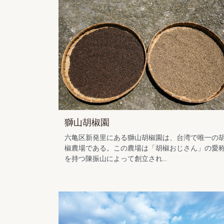
獅山胡椒園
六亀区新発里にある獅山胡椒園は、台湾で唯一の
椒農場である。この農場は「胡椒おじさん」の愛
を持つ陳振山によって創立され...