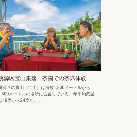
桃源区宝山集落 茶園での茶席体験
桃源区の寶山（宝山）は海抜1,300メートルから
1,500メートルの場所に位置している。年平均気温
は18度から24度だ。...