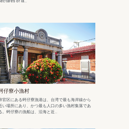
hectares of la...
蚵仔寮小漁村
梓官区にある蚵仔寮漁港は、台湾で最も海岸線から
近い場所にあり、かつ最も人口の多い漁村集落であ
る。蚵仔寮の漁船は、沿海と近...