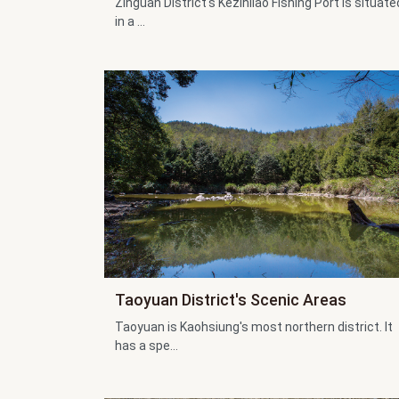
Zihguan District's Kezihliao Fishing Port is situate
in a ...
Taoyuan District's Scenic Areas
Taoyuan is Kaohsiung's most northern district. It
has a spe...