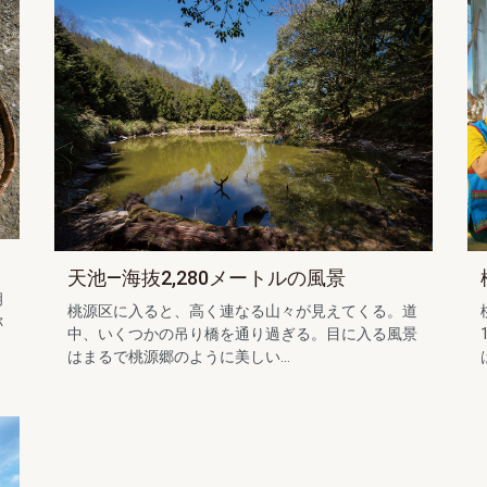
天池―海抜2,280メートルの風景
胡
桃源区に入ると、高く連なる山々が見えてくる。道
称
中、いくつかの吊り橋を通り過ぎる。目に入る風景
はまるで桃源郷のように美しい...