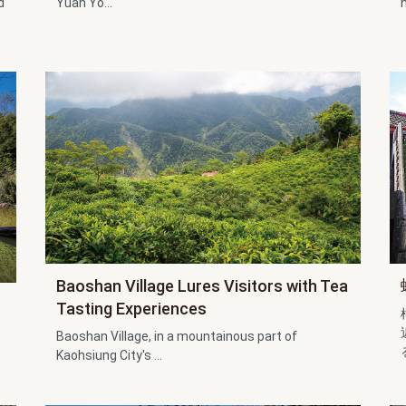
d
Yuan Yo...
Baoshan Village Lures Visitors with Tea
Tasting Experiences
Baoshan Village, in a mountainous part of
Kaohsiung City's ...