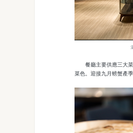
餐廳主要供應三大菜系
菜色。迎接九月螃蟹產