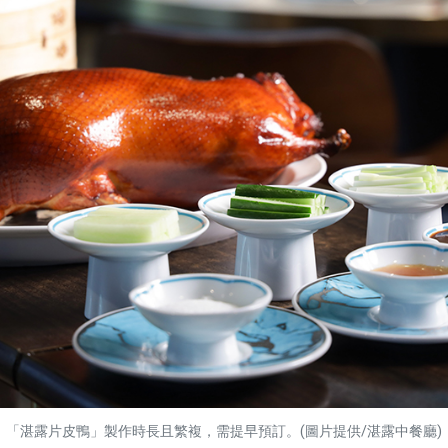
「湛露片皮鴨」製作時長且繁複，需提早預訂。(圖片提供/湛露中餐廳)