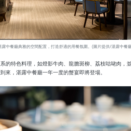
湛露中餐廳典雅的空間配置，打造舒適的用餐氛圍。(圖片提供/湛露中餐廳
的特色料理，如燈影牛肉、龍膽斑柳、荔枝咕咾肉，並
季到來，湛露中餐廳一年一度的蟹宴即將登場。