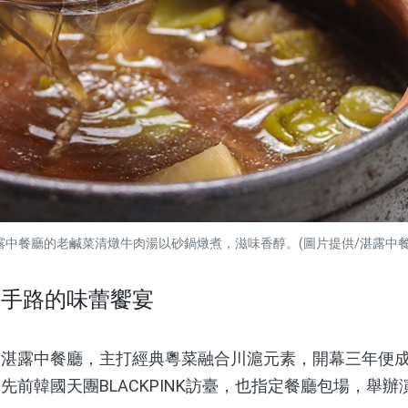
露中餐廳的老鹹菜清燉牛肉湯以砂鍋燉煮，滋味香醇。(圖片提供/湛露中餐
菜手路的味蕾饗宴
露中餐廳，主打經典粵菜融合川滬元素，開幕三年便成
先前韓國天團BLACKPINK訪臺，也指定餐廳包場，舉