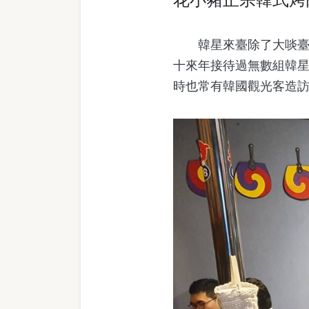
韓星來臺除了大啖臺灣
十來年接待過無數組韓星，
時也常有韓國觀光客造