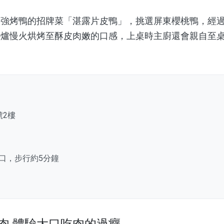
烤鴨的招牌菜「湛露片皮鴨」，挑選屏東櫻桃鴨，經過
掛爐慢火烘烤至酥皮肉嫩的口感，上桌時主廚還會親自至
。
號2樓
口，步行約5分鐘
肉 體驗大口吃肉的過癮