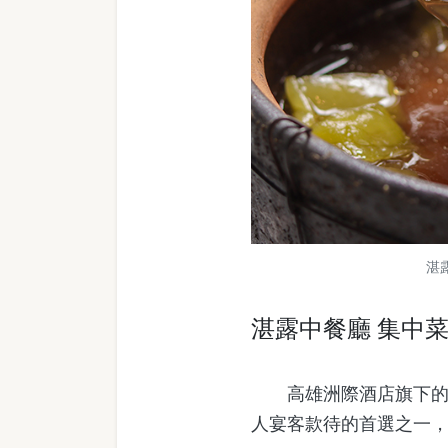
湛
湛露中餐廳 集中
高雄洲際酒店旗下的湛
人宴客款待的首選之一，