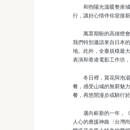
和煦陽光溫暖整座城市
行，讓好心情伴你迎接
萬眾期盼的高雄燈會「2025
我們特別邀請來自日本
地。此外，全臺規模最
表演和香港電影工作坊
冬日裡，賞花與泡湯最
餐，感受山城的無窮魅
餐，再悠閒漫步或騎行
邁向嶄新的一年，《高雄
人心的應援神曲〈台灣