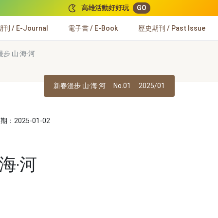
高雄活動好好玩
GO
 / E-Journal
電子書 / E-Book
歷史期刊 / Past Issue
步 山‧海‧河
新春漫步 山·海·河
No.01
2025/01
：2025-01-02
】
海‧河