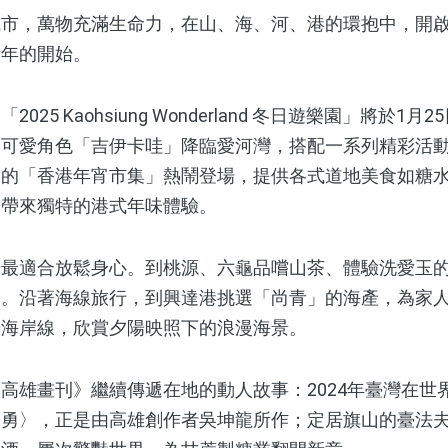
，萬物充滿生命力，在山、海、河、港的環抱中，開啟
新年的開始。
 Kaohsiung Wonderland 冬日遊樂園」將於1月
的可愛角色「吉伊卡哇」降臨愛河灣，搭配一系列精彩活
大的「香港年宵市集」熱鬧登場，提供各式道地美食如糖
，帶來獨特的港式年味體驗。
適合放鬆身心。到桃源、六龜品嚐山茶、體驗洗愛玉的
力。沿著海線旅行，到興達港挑選「尚青」的海產，為家
於海岸線，欣賞夕陽映照下的浪漫海景。
畫刊》繼續傳遞在地的動人故事：2024年臺灣在世界
尚勇〉，正是由高雄創作者吳坤龍所作；定居旗山的臺法