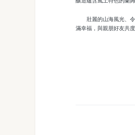
釀造蘊含風土特色的蘭
壯麗的山海風光、令人
滿幸福，與親朋好友共