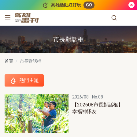
跳到主要內容
高雄活動好好玩
GO
高雄畫刊
市長對話框
首頁
市長對話框
熱門主題
熱門主題
2026/08
No.08
【202608市長對話框】
幸福神隊友