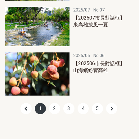
2025/07
No.07
【202507市長對話框】
來高雄放風一夏
2025/06
No.06
【202506市長對話框】
山海繽紛饗高雄
1
2
3
4
5