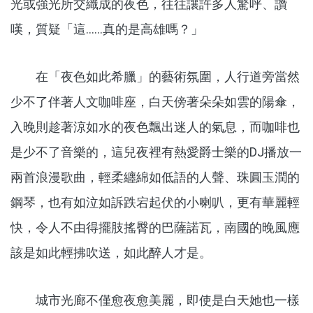
光或強光所交織成的夜色，往往讓許多人驚呼、讚
嘆，質疑「這……真的是高雄嗎？」
在「夜色如此希臘」的藝術氛圍，人行道旁當然
少不了伴著人文咖啡座，白天傍著朵朵如雲的陽傘，
入晚則趁著涼如水的夜色飄出迷人的氣息，而咖啡也
是少不了音樂的，這兒夜裡有熱愛爵士樂的DJ播放一
兩首浪漫歌曲，輕柔纏綿如低語的人聲、珠圓玉潤的
鋼琴，也有如泣如訴跌宕起伏的小喇叭，更有華麗輕
快，令人不由得擺肢搖臀的巴薩諾瓦，南國的晚風應
該是如此輕拂吹送，如此醉人才是。
城市光廊不僅愈夜愈美麗，即使是白天她也一樣