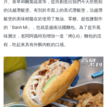
片、香草和醃製蔬菜等，從而創造出我們今天所熟知
的法越潛艇堡。有別於市面上的美式潛艇堡，法越潛
艇堡的美味精髓在於使用了無油、零糖、超低鹽製作
的「Bánh Mì」，也就是越南法國麵包。為了提升風
味層次，老闆阿義特別增加一道「烤(Lò)」麵包的流
程，吃起來具有外酥內軟的口感。