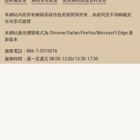
隱私權政策
網站安全政策
政府網站開放資料宣告
本網站內容所有權歸高雄市政府新聞局所有，未經同意不得轉載於
任何形式媒體
本網站最佳瀏覽模式為 Chrome/Safari/Firefox/Microsoft Edge 最
新版本
服務電話：886-7-3315016
服務時間：週一至週五 08:00-12:00/13:30-17:30
服務地址：80203 高雄市苓雅區四維三路 2 號 2 樓
訂閱電子報
立即填寫 Email，訂閱高雄畫刊電子期刊
訂閱
取消訂閱
訂閱將視為您已了解並同意本站
隱私權政策
此網站受reCAPTCHA和Google保護
隱私政策
和
服務條款
適用。