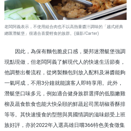
老闆阿義表示，不使用組合肉也不以高熱量醬汁調味的「越式經典
總匯潛艇堡」很適合喜愛輕食的族群。(攝影/Carter)
因此，為保有麵包脆皮口感，樂邦迷潛艇堡強調
現點現做，但老闆阿義了解現代人的快速生活節奏，
他調整出餐流程，從烤製麵包到放入配料及淋醬能夠
一氣呵成，不用3分鐘就能讓客人即時享用。此外，
潛艇堡口味多元，例如適合健身族群選擇的低脂嫩雞
柳及蔬食飲食也能大快朵頤的鮮蔬起司黑胡椒香酥排
等等。其快速慢食的型態與異國情調的滋味頗受上班
族好評，亦於2022年入選高雄日嚐366特色美食徵集