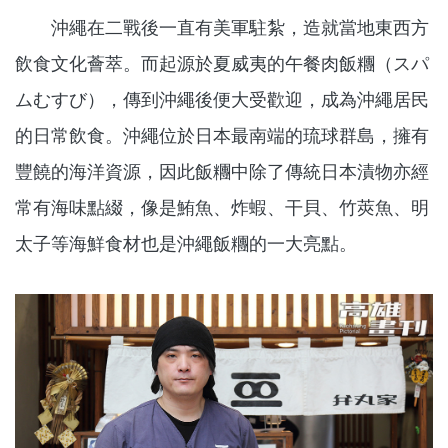
沖繩在二戰後一直有美軍駐紮，造就當地東西方
飲食文化薈萃。而起源於夏威夷的午餐肉飯糰（スパ
ムむすび），傳到沖繩後便大受歡迎，成為沖繩居民
的日常飲食。沖繩位於日本最南端的琉球群島，擁有
豐饒的海洋資源，因此飯糰中除了傳統日本漬物亦經
常有海味點綴，像是鮪魚、炸蝦、干貝、竹莢魚、明
太子等海鮮食材也是沖繩飯糰的一大亮點。