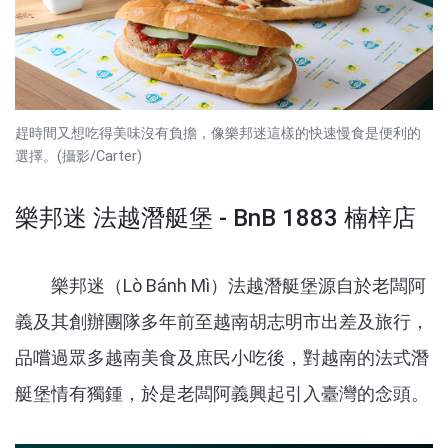
趕時間又想吃得美味沒有負擔，像樂邦迷這樣的快速慢食是便利的
選擇。(攝影/Carter)
樂邦迷 法越潛艇堡 - BnB 1883 楠梓店
樂邦迷（Lò Bánh Mì）法越潛艇堡源自於老闆阿
義及其創辦團隊多年前至越南胡志明市出差及旅行，
品嚐過眾多越南美食及庶民小吃後，對越南的法式潛
艇堡情有獨鍾，於是老闆阿義興起引入臺灣的念頭。