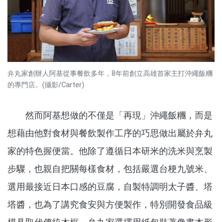
弁丸家創辦人阿基從事餐飲多年，8年前創立高雄首家主打沖繩飯糰
的專門店。(攝影/Carter)
然而阿基想做的不僅是「再現」沖繩飯糰，而是
想藉由他對食材與餐飲製作工序的巧思做出屬於弁丸
家的特色握便當。他除了遵循日本研米的洗米與烹製
步驟，也親自把關每樣食材，包括嚴選台梗九號米、
選用最接近日本口感的豆腐，自製特調明太子醬、塔
塔醬，也為了講究食安與方便製作，特別開發食品級