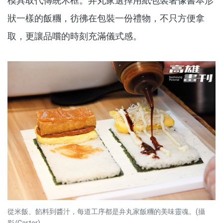
模具取代傳統木框。弁丸家選擇用紙包裝著像書本形
狀一樣的飯糰，彷彿在包裝一份禮物，不只方便拿
取，更讓品嚐的時刻充滿儀式感。
從米飯、餡料到醬汁，每道工序都是弁丸家飯糰的美味靈魂。(攝