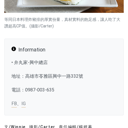
等同日本料理炸豬排的厚實份量，真材實料的飽足感，讓人吃了大
讚超高CP值。(攝影/Carter)
Information
• 弁丸家-興中總店
地址：高雄市苓雅區興中一路332號
電話：0987-003-635
FB
、
IG
文/Winnie
攝影/Carter
責任編輯/楊妍蓁
文章分類
分享文章