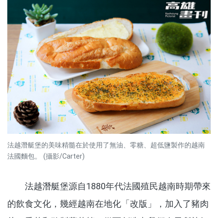
法越潛艇堡的美味精髓在於使用了無油、零糖、超低鹽製作的越南
法國麵包。 (攝影/Carter)
法越潛艇堡源自1880年代法國殖民越南時期帶來
的飲食文化，幾經越南在地化「改版」，加入了豬肉