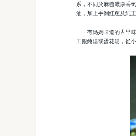
系，不同於麻醬濃厚香
油，加上手剝紅蔥及純
有媽媽味道的古早味魯
工餛飩湯或蛋花湯，從