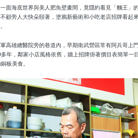
面海底世界與美人肥魚壁畫間，竟隱約看見「麵王」的
，不顧旁人大快朵頤著，塗鴉新藝術和小吃老店招牌看起
度。
高雄總醫院旁的巷道內，早期衛武營區常有阿兵哥上門
0多年，鄰家小店風格依舊，牆上招牌掛著價目表簡單一
的銅板美食。