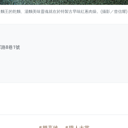
麵王的乾麵、湯麵美味靈魂就在於特製古早味紅蔥肉燥。(攝影／曾信耀)
軍路8巷1號
文章分類
分享文章
樂高雄
職人大賞