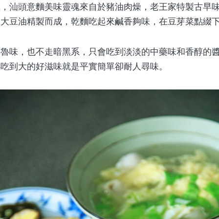
氣，汕頭意麵美味靈魂來自於豬油肉燥，老王家特製古早
正大豆油精製而成，乾麵吃起來鹹香夠味，在豆芽菜點綴
味，也不走暗黑系，只會吃到淡淡的中藥味和香醇的醬
小吃到大的好滋味就是平實簡單卻耐人尋味。