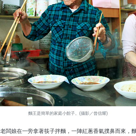
麵王是簡單的家庭小館子。(攝影／曾信耀)
闆娘在一旁拿著筷子拌麵，一陣紅蔥香氣撲鼻而來，麵