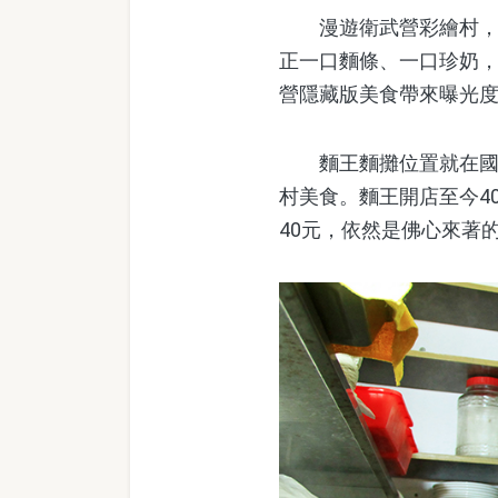
漫遊衛武營彩繪村，一
正一口麵條、一口珍奶
營隱藏版美食帶來曝光
麵王麵攤位置就在國軍
村美食。麵王開店至今4
40元，依然是佛心來著