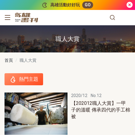
跳到主要內容
高雄活動好好玩
GO
高雄畫刊
職人大賞
首頁
職人大賞
熱門主題
熱門主題
2020/12
No.12
【202012職人大賞】一甲
子的溫暖 傳承四代的手工棉
被