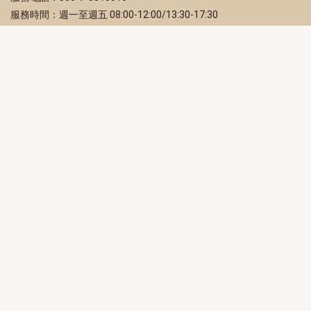
服務時間：週一至週五 08:00-12:00/13:30-17:30
服務地址：80203 高雄市苓雅區四維三路 2 號 2 樓
訂閱電子報
立即填寫 Email，訂閱高雄畫刊電子期刊
訂閱
取消訂閱
訂閱將視為您已了解並同意本站
隱私權政策
此網站受reCAPTCHA和Google保護
隱私政策
和
服務條款
適用。
高雄市政府新聞局Facebook粉絲專頁
高雄市政府Line官方帳號
高雄市政府Instagram官方帳號
高雄市政府Twitter官方帳號
高雄市政府Youtube頻道
高雄市政府新聞局