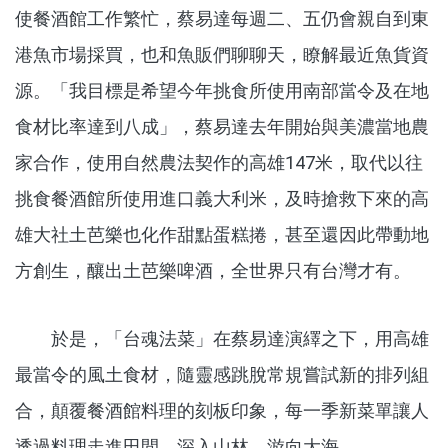
使餐酒館工作繁忙，蔡易達每週二、五仍會親自到東
港魚市場採買，也和魚販們聊聊天，瞭解最近魚貨資
源。「我目標是希望今年挑食所使用南部當令及在地
食材比率達到八成」，蔡易達去年開始與美濃當地農
家合作，使用自然農法契作的高雄147米，取代以往
挑食餐酒館所使用進口義大利米，及時搶救下來的高
雄大社土芭樂也化作甜點蛋糕捲，甚至還因此帶動地
方創生，釀出土芭樂啤酒，全世界只有台灣才有。
於是，「台魂法菜」在蔡易達演繹之下，用高雄
最當令的風土食材，隨靈感跳脫常規嘗試新的排列組
合，顛覆餐酒館料理的刻板印象，每一季新菜單讓人
透過料理走進田間、深入山林、游向大海。