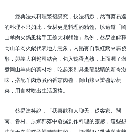
經典法式料理繁複講究，技法精緻，然而蔡易達
的料理不只如此，食材更是料理的精髓。以這道「岡
山羊肉火鍋風格手工義大利麵餃」為例，蔡易達解釋
岡山羊肉火鍋代表地方意象，內餡有自製紅麴豆腐發
酵，與義大利起司結合，包入鴨蛋煮熟，上面灑了燉
煮岡山羊肉的藥材粉，吃起來別具畫龍點睛的新奇滋
味，搭配羊肉燉煮的番茄肉醬，岡山辣豆瓣醬炒蔬
菜，用食材吃出生活風格。
蔡易達笑說，「我喜歡和人聊天，從客家、閩
南、眷村、原鄉部落中發掘創作料理的靈感，這些想
法每天在我腦子裡轉啊轉的」，煙燻蚵仔乳凍與東勢