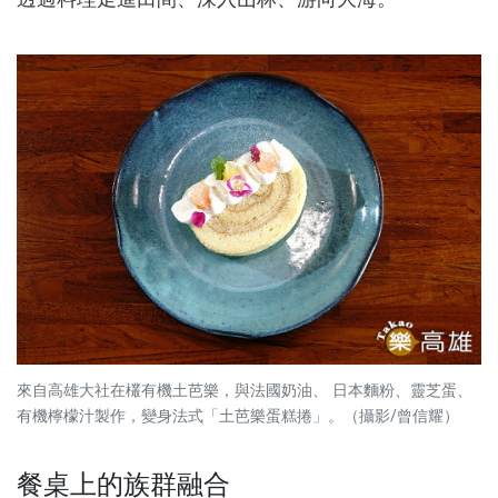
來自高雄大社在欉有機土芭樂，與法國奶油、 日本麵粉、靈芝蛋、
有機檸檬汁製作，變身法式「土芭樂蛋糕捲」。（攝影/曾信耀）
餐桌上的族群融合