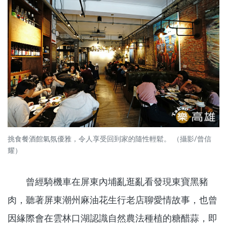
挑食餐酒館氣氛優雅，令人享受回到家的隨性輕鬆。 （攝影/曾信
耀）
曾經騎機車在屏東內埔亂逛亂看發現東寶黑豬
肉，聽著屏東潮州麻油花生行老店聊愛情故事，也曾
因緣際會在雲林口湖認識自然農法種植的糖醋蒜，即