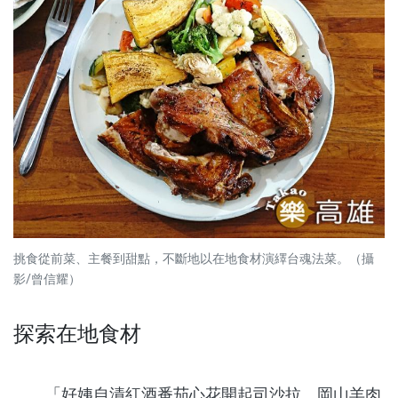
挑食從前菜、主餐到甜點，不斷地以在地食材演繹台魂法菜。（攝
影/曾信耀）
探索在地食材
「好姨自漬紅酒番茄心花開起司沙拉、岡山羊肉