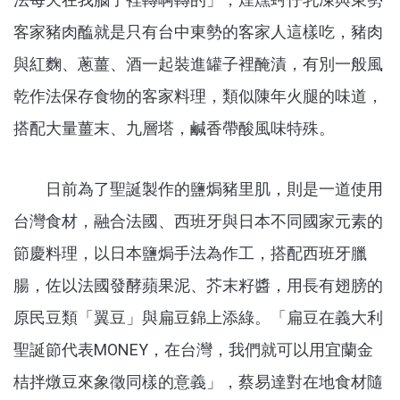
客家豬肉醢就是只有台中東勢的客家人這樣吃，豬肉
與紅麴、蔥薑、酒一起裝進罐子裡醃漬，有別一般風
乾作法保存食物的客家料理，類似陳年火腿的味道，
搭配大量薑末、九層塔，鹹香帶酸風味特殊。
日前為了聖誕製作的鹽焗豬里肌，則是一道使用
台灣食材，融合法國、西班牙與日本不同國家元素的
節慶料理，以日本鹽焗手法為作工，搭配西班牙臘
腸，佐以法國發酵蘋果泥、芥末籽醬，用長有翅膀的
原民豆類「翼豆」與扁豆錦上添綠。「扁豆在義大利
聖誕節代表MONEY，在台灣，我們就可以用宜蘭金
桔拌燉豆來象徵同樣的意義」，蔡易達對在地食材隨