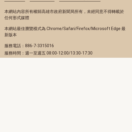
本網站內容所有權歸高雄市政府新聞局所有，未經同意不得轉載於
任何形式媒體
本網站最佳瀏覽模式為 Chrome/Safari/Firefox/Microsoft Edge 最
新版本
服務電話：886-7-3315016
服務時間：週一至週五 08:00-12:00/13:30-17:30
服務地址：80203 高雄市苓雅區四維三路 2 號 2 樓
訂閱電子報
立即填寫 Email，訂閱高雄畫刊電子期刊
訂閱
取消訂閱
訂閱將視為您已了解並同意本站
隱私權政策
此網站受reCAPTCHA和Google保護
隱私政策
和
服務條款
適用。