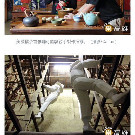
美濃擂茶首創鋪可體驗親手製作擂茶。（攝影/Carter）