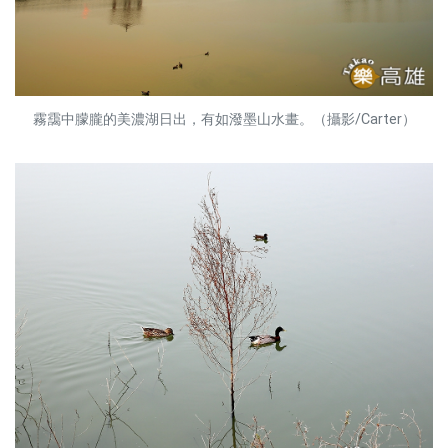
霧靄中朦朧的美濃湖日出，有如潑墨山水畫。（攝影/Carter）