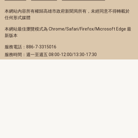
本網站內容所有權歸高雄市政府新聞局所有，未經同意不得轉載於
任何形式媒體
本網站最佳瀏覽模式為 Chrome/Safari/Firefox/Microsoft Edge 最
新版本
服務電話：886-7-3315016
服務時間：週一至週五 08:00-12:00/13:30-17:30
服務地址：80203 高雄市苓雅區四維三路 2 號 2 樓
訂閱電子報
立即填寫 Email，訂閱高雄畫刊電子期刊
訂閱
取消訂閱
訂閱將視為您已了解並同意本站
隱私權政策
此網站受reCAPTCHA和Google保護
隱私政策
和
服務條款
適用。