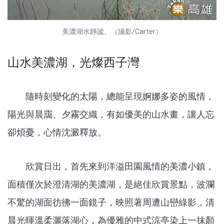
美濃湖水靜謐。（攝影/Carter）
山水美濃湖，光燦西子灣
隨時刻變化的太陽，總能呈現婀娜多姿的風情，
陽光與晨靄、夕霧交織，有如優美的山水畫，讓人忘
卻煩憂，心情沈澱釋放。
欣賞日出，首先來到洋溢田園風情的美濃小鎮，
面積僅次於澄清湖的美濃湖，是絕佳欣賞景點，波瀾
不驚的湖面彷彿一面鏡子，映照著周遭山巒綠影，清
晨光暉溫柔灑落湖心，為優雅的中式涼亭染上一抹顏