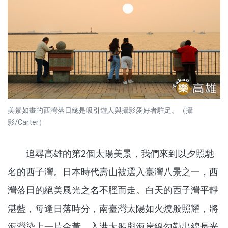
美景如畫的西灣落日總是吸引遊人與攝影愛好者駐足。（攝
影/Carter）
追尋高雄的第2個太陽美景，我們來到以夕照馳
名的西子灣。日本時代壽山被選入臺灣八景之一，西
灣落日的絕美風光之名不脛而走。白天的西子灣平靜
湛藍，每逢日落時分，南臺灣太陽如火燒般照耀，將
海灣染上一片金黃，入港大船與海岸線勾勒出綿長光