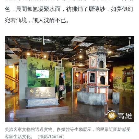
色，晨間氤氳凝聚水面，彷彿鋪了層薄紗，如夢似幻
宛若仙境，讓人沈醉不已。
美濃客家文物館透過實物、多媒體等生動展示，讓民眾近距離感受
客家生活文化。（攝影/Carter）