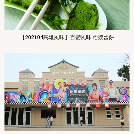
【202104高雄風味】百變風味 粉漿蛋餅