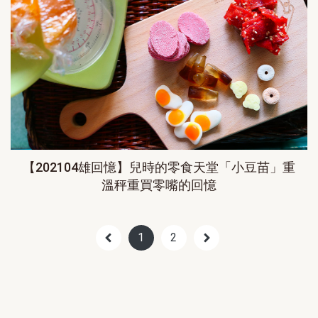
【202104雄回憶】兒時的零食天堂「小豆苗」重
溫秤重買零嘴的回憶
1
2