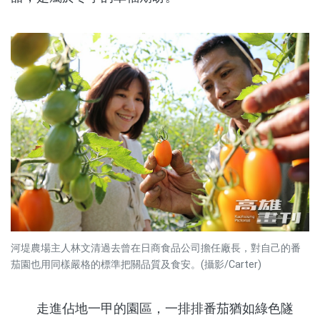
河堤農場主人林文清過去曾在日商食品公司擔任廠長，對自己的番
茄園也用同樣嚴格的標準把關品質及食安。(攝影/Carter)
走進佔地一甲的園區，一排排番茄猶如綠色隧