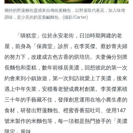
獨特的野蓮麵包靈感來自傳統蔥麵包，以野蓮取代蔥花，加入味增
調味，是少見的奶蛋素鹹麵包。(攝影/Carter)
「啖糕堂」位於永安老街，日治時期興建的老
屋，前身為「保壽堂」診所，在李英傑、蔡妙青夫婦
的努力下，改建成古色古香的烘培坊。夫妻倆分別擅
長麵包和蛋糕，數年前移居美濃，回想彼此的第一次
約會來到小鎮旅遊，第一次到訪就愛上了美濃，後來
遇上中年失業，安穩養老變成農村創業。李英傑累積
三十年的手藝藏不住，發揮創意運用在地小農生產的
食材，研發出野蓮麵包、橙蜜香番茄吐司、使用147
號米製作的米麵包等，每一項都是熱門搶手的「美濃
限定」風味。