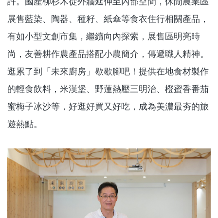
許。國產柳杉木從外牆延伸至內部空間，休閒農業區
展售藍染、陶器、種籽、紙傘等食衣住行相關產品，
有如小型文創市集，繼續向內探索，展售區明亮時
尚，友善耕作農產品搭配小農簡介，傳遞職人精神。
逛累了到「未來廚房」歇歇腳吧！提供在地食材製作
的輕食飲料，米漢堡、野蓮熱壓三明治、橙蜜香番茄
蜜梅子冰沙等，好逛好買又好吃，成為美濃最夯的旅
遊熱點。