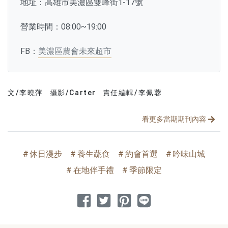
地址：高雄市美濃區雙峰街1-17號
營業時間：08:00~19:00
FB：
美濃區農會未來超市
文/李曉萍
攝影/Carter
責任編輯/李佩蓉
文章分類
分享文章
看更多當期期刊內容
休日漫步
養生蔬食
約會首選
吟味山城
在地伴手禮
季節限定
分享到 Facebook
分享到 Twitter
分享到 Pinterest
分享到 Line