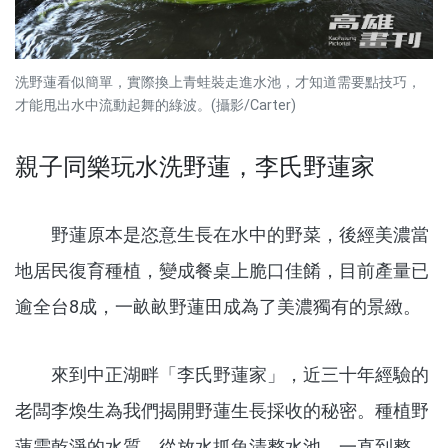
洗野蓮看似簡單，實際換上青蛙裝走進水池，才知道需要點技巧，
才能甩出水中流動起舞的綠波。(攝影/Carter)
親子同樂玩水洗野蓮，李氏野蓮家
野蓮原本是恣意生長在水中的野菜，後經美濃當
地居民復育種植，變成餐桌上脆口佳餚，目前產量已
逾全台8成，一畝畝野蓮田成為了美濃獨有的景緻。
來到中正湖畔「李氏野蓮家」，近三十年經驗的
老闆李煥生為我們揭開野蓮生長採收的秘密。種植野
蓮需乾淨的水質，從放水抓魚清整水池，一直到整