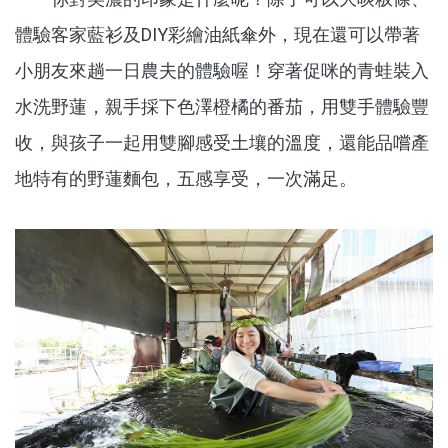
體驗客家藍衫及DIY彩繪油紙傘外，現在還可以帶著
小朋友來趟一日農夫的體驗喔！穿著促咪的青蛙裝入
水洗野蓮，親手採下色澤橙橘的番茄，用雙手體驗豐
收，與孩子一起用雙腳感受土壤的溫度，還能品嚐產
地特有的野蓮麵包，五感享受，一次滿足。