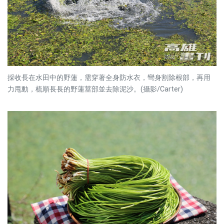
採收長在水田中的野蓮，需穿著全身防水衣，彎身割除根部，再用
力甩動，梳順長長的野蓮莖部並去除泥沙。(攝影/Carter)