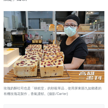
玫瑰奶酥吐司也是「啖糕堂」的秒殺單品，使用屏東縣九如鄉產的
有機玫瑰花製作，香氣濃郁。(攝影/Carter)