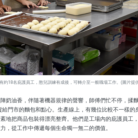
有約18名庇護員工，憨兒訓練有成後，可轉介至一般職場工作。(圖片提供
奶油香，伴隨著機器規律的聲響，師傅們忙不停，揉麵
貨給門市的麵包和點心。生產線上，有幾位比較不一樣的
不紊地把商品包裝得漂亮整齊。他們是工場內的庇護員工
其力，從工作中傳遞每個生命獨一無二的價值。