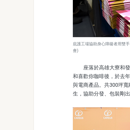
庇護工場協助身心障礙者用雙手
會)
座落於高雄大寮和發產
和喜歡你咖啡後，於去
與電商產品。共300坪
生，協助分發、包裝剛