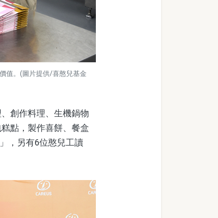
價值。(圖片提供/喜憨兒基金
、創作料理、生機鍋物
包糕點，製作喜餅、餐盒
班」，另有6位憨兒工讀