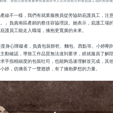
銘春、喜憨兒基金會董事長蕭淑珍等人出席喜憨兒和發庇護工場的剪綵儀式
線不一樣，我們有就業服務員從旁協助庇護員工，注意
通。」負責南區產銷的蔡佳容協理說。她表示，庇護工場
望庇護員工能走入職場，擁抱更寬廣的未來。
度身心障礙者，負責包裝餅乾、麵包、西點等。小婷剛
敢主動確認，導致工作品質無法達到要求，經就服員了解
要求手指精細度的包裝吐司，也能夠迅速理解並完成，其
的小婷，彷彿長了一雙翅膀，有了擁抱夢想的力量。