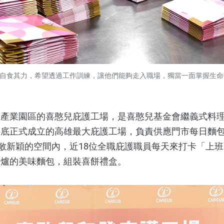
自食其力，希望透過工作訓練，讓他們能夠走入職場，獨當一面掌握生命
業園區的喜憨兒庇護工場，是喜憨兒基金會繼義式料理
年底正式成立的高雄最大庇護工場，負責供應門市每日麵
寬敞新穎的空間內，近18位全職庇護職員每天來打卡「上
出爐的美味麵包，組裝喜餅禮盒。