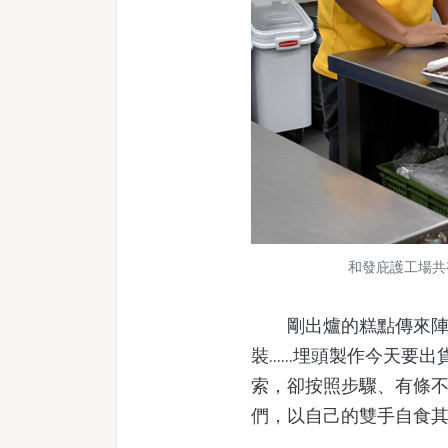
和發庇護工場共
剛出爐的糕點傳來陣陣
裝……埋頭製作今天要出
索，卻按照步驟、有條
們，以自己的雙手自食