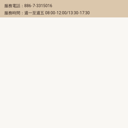
服務電話：886-7-3315016
服務時間：週一至週五 08:00-12:00/13:30-17:30
服務地址：80203 高雄市苓雅區四維三路 2 號 2 樓
訂閱電子報
立即填寫 Email，訂閱高雄畫刊電子期刊
訂閱
取消訂閱
訂閱將視為您已了解並同意本站
隱私權政策
此網站受reCAPTCHA和Google保護
隱私政策
和
服務條款
適用。
高雄市政府新聞局Facebook粉絲專頁
高雄市政府Line官方帳號
高雄市政府Instagram官方帳號
高雄市政府Twitter官方帳號
高雄市政府Youtube頻道
高雄市政府新聞局