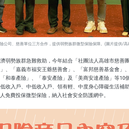
險公司、慈善單位三方合作，提供弱勢族群微型保險保障。(圖片提供/高
弱勢族群急難救助，今年結合「社團法人高雄市慈善團
會」、「嘉義市福安王爺慈善會」、「富邦慈善基金會」
「和泰產險」、「泰安產險」及「美商安達產險」等10
將低收入戶、中低收入戶、領有輕、中度身心障礙生活補
836人免費投保微型保險，納入社會安全防護網中。