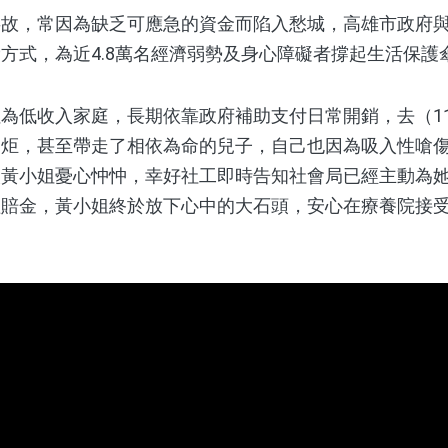
，常因為缺乏可應急的資金而陷入愁城，高雄市政府與
方式，為近4.8萬名經濟弱勢及身心障礙者撐起生活保護
低收入家庭，長期依靠政府補助支付日常開銷，去（11
一炬，甚至帶走了相依為命的兒子，自己也因為吸入性嗆
讓黃小姐憂心忡忡，幸好社工即時告知社會局已經主動為
理賠金，黃小姐終於放下心中的大石頭，安心在療養院接