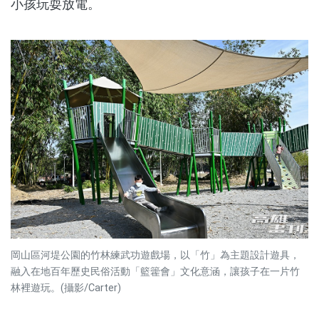
小孩玩耍放電。
岡山區河堤公園的竹林練武功遊戲場，以「竹」為主題設計遊具，
融入在地百年歷史民俗活動「籃籗會」文化意涵，讓孩子在一片竹
林裡遊玩。(攝影/Carter)