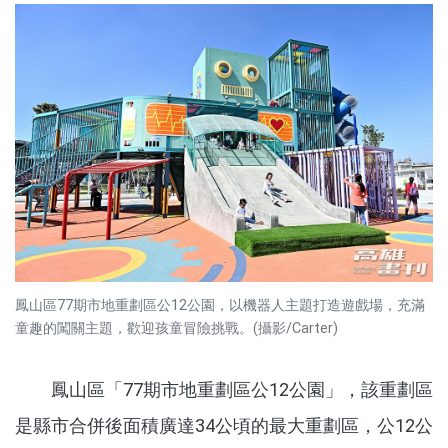
鳳山區77期市地重劃區公12公園，以機器人主題打造遊戲場，充滿
童趣的闖關主題，歡迎孩童冒險挑戰。(攝影/Carter)
鳳山區「77期市地重劃區公12公園」，該重劃區
是縣市合併後面積廣達34公頃的最大重劃區，公12公