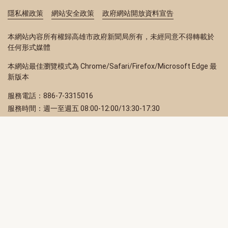
隱私權政策
網站安全政策
政府網站開放資料宣告
本網站內容所有權歸高雄市政府新聞局所有，未經同意不得轉載於
任何形式媒體
本網站最佳瀏覽模式為 Chrome/Safari/Firefox/Microsoft Edge 最
新版本
服務電話：886-7-3315016
服務時間：週一至週五 08:00-12:00/13:30-17:30
服務地址：80203 高雄市苓雅區四維三路 2 號 2 樓
訂閱電子報
立即填寫 Email，訂閱高雄畫刊電子期刊
訂閱
取消訂閱
訂閱將視為您已了解並同意本站
隱私權政策