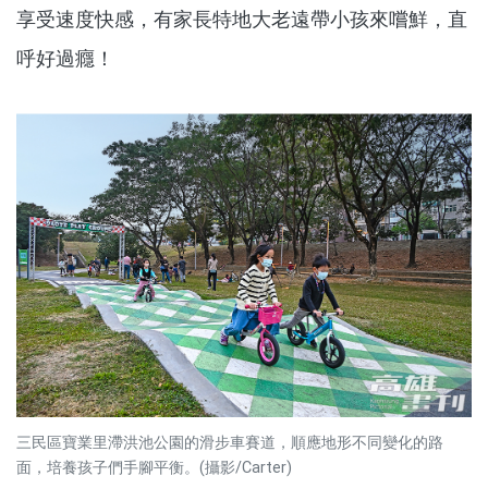
享受速度快感，有家長特地大老遠帶小孩來嚐鮮，直
呼好過癮！
三民區寶業里滯洪池公園的滑步車賽道，順應地形不同變化的路
面，培養孩子們手腳平衡。(攝影/Carter)