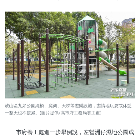
鼓山區九如公園繩橋、爬架、天梯等遊樂設施，盡情地玩耍或休憩
一整天也不疲累。(圖片提供/高市府工務局養工處)
市府養工處進一步舉例說，左營洲仔濕地公園成