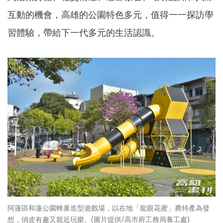
互動的機會，高雄的公園特色多元，值得一一探訪學
習體驗，帶給下一代多元的生活認識。
阿蓮區和蓮公園蜂巢造型遊戲場，以在地「龍眼花蜜」農特產為發
想，俏皮有趣又親近玩樂。(圖片提供/高市府工務局養工處)