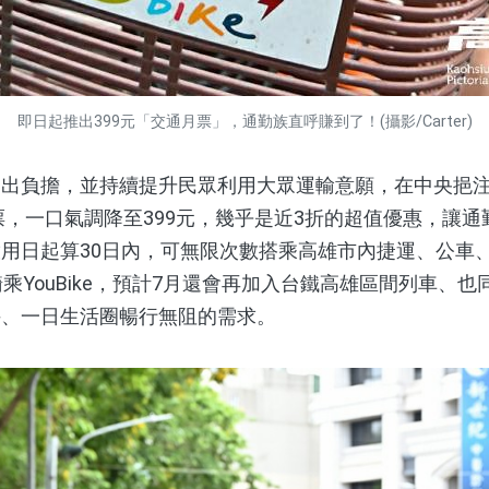
即日起推出399元「交通月票」，通勤族直呼賺到了！(攝影/Carter)
負擔，並持續提升民眾利用大眾運輸意願，在中央挹注
月票，一口氣調降至399元，幾乎是近3折的超值優惠，讓
用日起算30日內，可無限次數搭乘高雄市內捷運、公車
乘YouBike，預計7月還會再加入台鐵高雄區間列車、也
手、一日生活圈暢行無阻的需求。