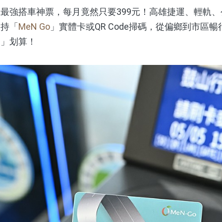
搭車神票，每月竟然只要399元！高雄捷運、輕軌、公車
，持「
MeN Go
」實體卡或QR Code掃碼，從偏鄉到市區
月」划算！