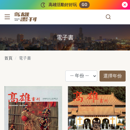
跳到主要內容
高雄活動好好玩
GO
高雄畫刊
電子書
首頁
電子書
選擇年份
年
使
下