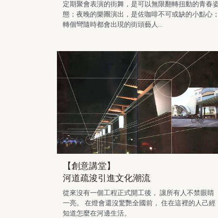
定期聚會表演的街舞，是可以無限翻轉扭動的青春
態；夜晚的樂團演出，是佐咖啡不可或缺的小點心
轉個彎隨時都會出現的街頭藝人...
【創意講堂】
河道疏浚引進文化潮流
從來沒有一個工程正式開工後， 讓所有人不禁眼睛
一亮。 在燈會還沒驚艷全國前， 住在這裡的人己經
知道怎麼在河邊生活。