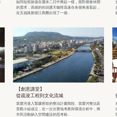
如同短程旅遊在週休二日中興起一樣，面對都會休閒
姿
的需求，高雄的街頭露天咖啡迅速在各個角落竄起，
；
在五福路新堀江商圈出現了一個...
【創意講堂】
從疏浚工程到文化流城
當愛河進入緊鑼密鼓的整治計畫階段、當愛河整治及
景觀小組成立，在一次次實地考察與環境分析中，將
市民活動納入空間建設的思考範...