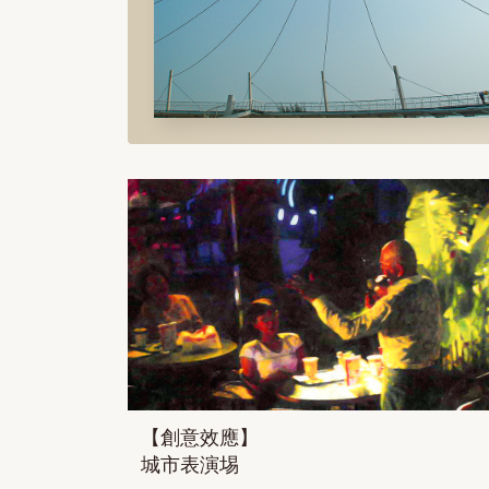
【創意效應】
城市表演埸