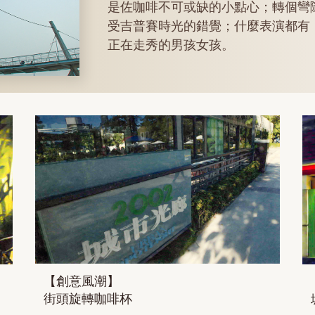
是佐咖啡不可或缺的小點心；轉個彎
受吉普賽時光的錯覺；什麼表演都有
正在走秀的男孩女孩。
【創意風潮】
街頭旋轉咖啡杯