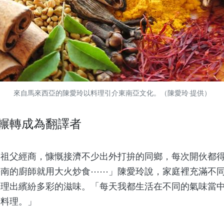
來自馬來西亞的陳愛玲以料理引介東南亞文化。（陳愛玲‧提供）
輾轉成為翻譯者
父經商，慷慨接濟不少出外打拚的同鄉，每次開伙都得
海南的廚師就用大火炒食⋯⋯」陳愛玲說，家庭裡充滿不
料理出繽紛多彩的滋味。「每天我都生活在不同的氣味當
麼料理。」