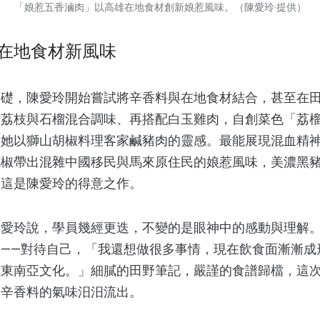
「娘惹五香滷肉」以高雄在地食材創新娘惹風味。（陳愛玲‧提供）
在地食材新風味
，陳愛玲開始嘗試將辛香料與在地食材結合，甚至在田
樹荔枝與石榴混合調味、再搭配白玉雞肉，自創菜色「荔
發她以獅山胡椒料理客家鹹豬肉的靈感。最能展現混血精
花椒帶出混雜中國移民與馬來原住民的娘惹風味，美濃黑
，這是陳愛玲的得意之作。
玲說，學員幾經更迭，不變的是眼神中的感動與理解。
——對待自己，「我還想做很多事情，現在飲食面漸漸成
識東南亞文化。」細膩的田野筆記，嚴謹的食譜歸檔，這
，辛香料的氣味汨汨流出。