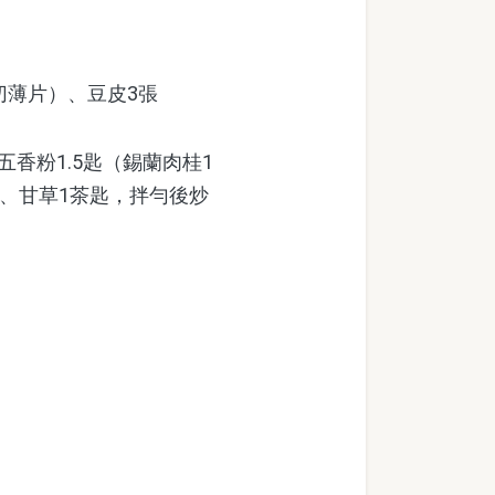
切薄片）、豆皮3張
五香粉1.5匙（錫蘭肉桂1
顆、甘草1茶匙，拌勻後炒