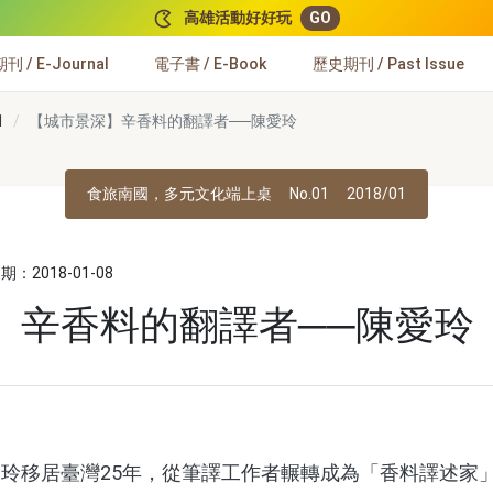
高雄活動好好玩
GO
 / E-Journal
電子書 / E-Book
歷史期刊 / Past Issue
1
【城市景深】辛香料的翻譯者──陳愛玲
食旅南國，多元文化端上桌
No.01
2018/01
：2018-01-08
】辛香料的翻譯者──陳愛玲
移居臺灣25年，從筆譯工作者輾轉成為「香料譯述家