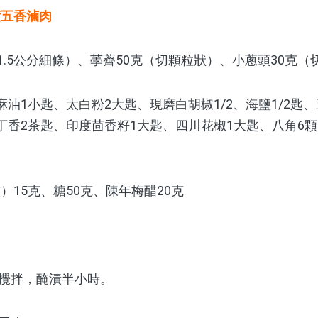
惹五香滷肉
1.5公分細條）、荸薺50克（切顆粒狀）、小蔥頭30克（
油1小匙、太白粉2大匙、現磨白胡椒1/2、海鹽1/2匙、
丁香2茶匙、印度茴香籽1大匙、四川花椒1大匙、八角6
15克、糖50克、陳年梅醋20克
料攪拌，醃漬半小時。