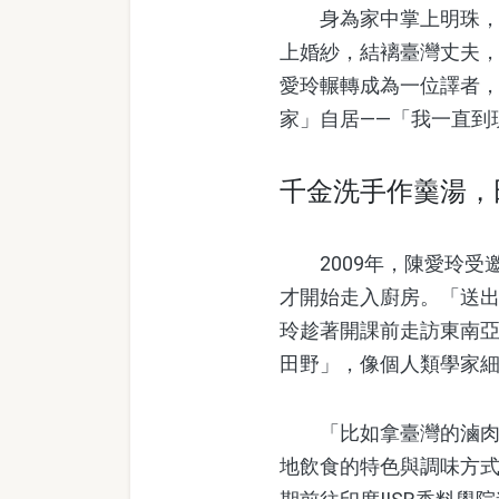
身為家中掌上明珠，陳
上婚紗，結褵臺灣丈夫，
愛玲輾轉成為一位譯者，
家」自居——「我一直到
千金洗手作羹湯，
2009年，陳愛玲受
才開始走入廚房。「送
玲趁著開課前走訪東南
田野」，像個人類學家
「比如拿臺灣的滷肉飯
地飲食的特色與調味方式