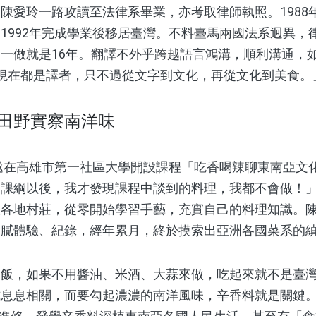
愛玲一路攻讀至法律系畢業，亦考取律師執照。1988
1992年完成學業後移居臺灣。不料臺馬兩國法系迥異，
一做就是16年。翻譯不外乎跨越語言鴻溝，順利溝通，
現在都是譯者，只不過從文字到文化，再從文化到美食。
田野實察南洋味
邀在高雄市第一社區大學開設課程「吃香喝辣聊東南亞文
出課綱以後，我才發現課程中談到的料理，我都不會做！
亞各地村莊，從零開始學習手藝，充實自己的料理知識。
細膩體驗、紀錄，經年累月，終於摸索出亞洲各國菜系的
，如果不用醬油、米酒、大蒜來做，吃起來就不是臺灣
息息相關，而要勾起濃濃的南洋風味，辛香料就是關鍵。2