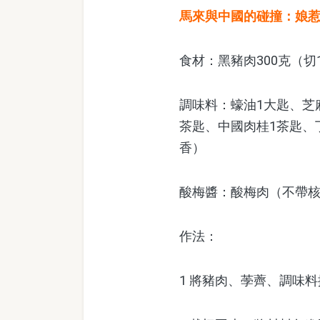
馬來與中國的碰撞：娘
食材：黑豬肉300克（切
調味料：蠔油1大匙、芝麻
茶匙、中國肉桂1茶匙、
香）
酸梅醬：酸梅肉（不帶核）
作法：
1 將豬肉、荸薺、調味