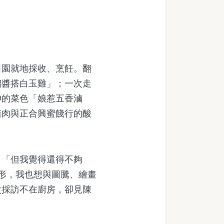
園就地採收、烹飪。翻
榴醬搭白玉雞」；一次走
神的菜色「娘惹五香滷
豬肉與正合興蜜餞行的酸
「但我覺得還得不夠
形，我也想與圖騰、繪畫
次採訪不在廚房，卻見陳