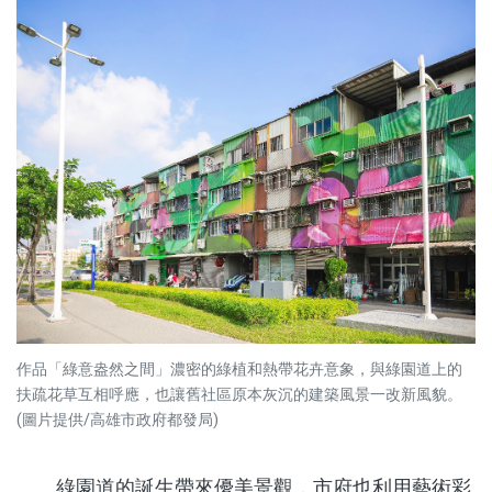
作品「綠意盎然之間」濃密的綠植和熱帶花卉意象，與綠園道上的
扶疏花草互相呼應，也讓舊社區原本灰沉的建築風景一改新風貌。
(圖片提供/高雄市政府都發局)
綠園道的誕生帶來優美景觀，市府也利用藝術彩