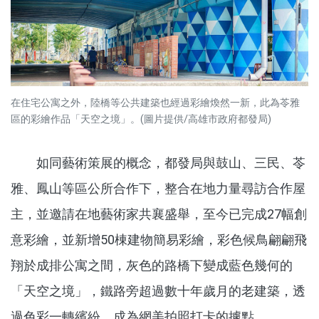
在住宅公寓之外，陸橋等公共建築也經過彩繪煥然一新，此為苓雅
區的彩繪作品「天空之境」。(圖片提供/高雄市政府都發局)
如同藝術策展的概念，都發局與鼓山、三民、苓
雅、鳳山等區公所合作下，整合在地力量尋訪合作屋
主，並邀請在地藝術家共襄盛舉，至今已完成27幅創
意彩繪，並新增50棟建物簡易彩繪，彩色候鳥翩翩飛
翔於成排公寓之間，灰色的路橋下變成藍色幾何的
「天空之境」，鐵路旁超過數十年歲月的老建築，透
過色彩一轉繽紛，成為網美拍照打卡的據點。