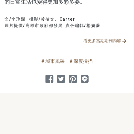
的日常生活也變得更加多彩多姿。
文/李瑰嫻
攝影/黃敬文、Carter
文章分類
分享文章
圖片提供/高雄市政府都發局 責任編輯/楊妍蓁
看更多當期期刊內容
城市風采
深度掃描
分享到 Facebook
分享到 Twitter
分享到 Pinterest
分享到 Line