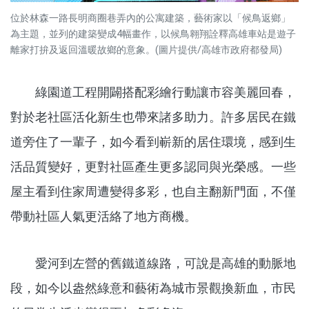
位於林森一路長明商圈巷弄內的公寓建築，藝術家以「候鳥返鄉」
為主題，並列的建築變成4幅畫作，以候鳥翱翔詮釋高雄車站是遊子
離家打拚及返回溫暖故鄉的意象。(圖片提供/高雄市政府都發局)
綠園道工程開闢搭配彩繪行動讓市容美麗回春，
對於老社區活化新生也帶來諸多助力。許多居民在鐵
道旁住了一輩子，如今看到嶄新的居住環境，感到生
活品質變好，更對社區產生更多認同與光榮感。一些
屋主看到住家周遭變得多彩，也自主翻新門面，不僅
帶動社區人氣更活絡了地方商機。
愛河到左營的舊鐵道線路，可說是高雄的動脈地
段，如今以盎然綠意和藝術為城市景觀換新血，市民