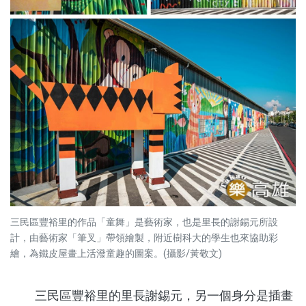
三民區豐裕里的作品「童舞」是藝術家，也是里長的謝錫元所設
計，由藝術家「筆叉」帶領繪製，附近樹科大的學生也來協助彩
繪，為鐵皮屋畫上活潑童趣的圖案。(攝影/黃敬文)
三民區豐裕里的里長謝錫元，另一個身分是插畫