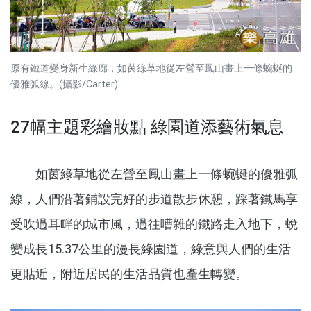
原有鐵道變身新生綠廊，如茵綠草地從左營至鳳山畫上一條蜿蜒的
優雅弧線。(攝影/Carter)
27幅主題彩繪妝點 綠園道添藝術氣息
如茵綠草地從左營至鳳山畫上一條蜿蜒的優雅弧
線，人們沿著鋪設完好的步道散步休憩，踩著鐵馬享
受吹過耳畔的城市風，過往嘈雜的鐵路走入地下，蛻
變成長15.37公里的漫長綠園道，綠意與人們的生活
更貼近，附近居民的生活品質也產生轉變。