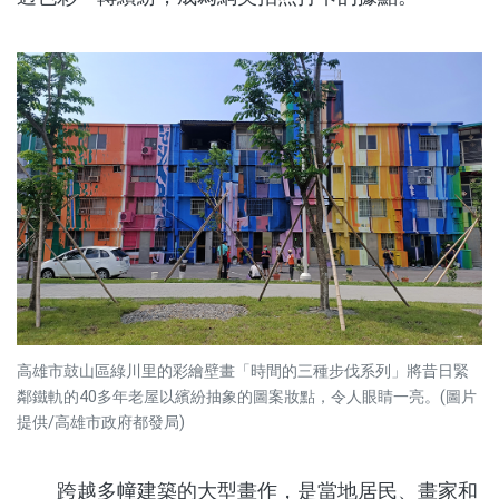
高雄市鼓山區綠川里的彩繪壁畫「時間的三種步伐系列」將昔日緊
鄰鐵軌的40多年老屋以繽紛抽象的圖案妝點，令人眼睛一亮。(圖片
提供/高雄市政府都發局)
跨越多幢建築的大型畫作，是當地居民、畫家和