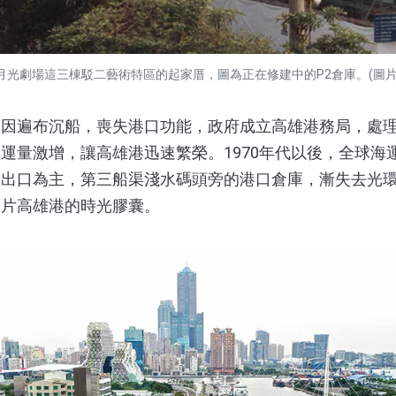
、月光劇場這三棟駁二藝術特區的起家厝，圖為正在修建中的P2倉庫。(圖片
遍布沉船，喪失港口功能，政府成立高雄港務局，處理
運量激增，讓高雄港迅速繁榮。1970年代以後，全球海
出口為主，第三船渠淺水碼頭旁的港口倉庫，漸失去光環
這片高雄港的時光膠囊。