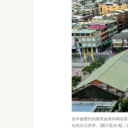
原本被塵封的陳舊倉庫與碼頭禁
化與生活美學。(圖片提供/駁二