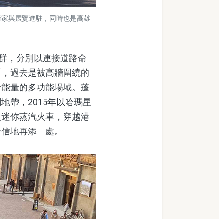
藝術家與展覽進駐，同時也是高雄
群，分別以連接道路命
區，過去是被高牆圍繞的
計能量的多功能場域。蓬
帶，2015年以哈瑪星
版迷你蒸汽火車，穿越港
發信地再添一處。