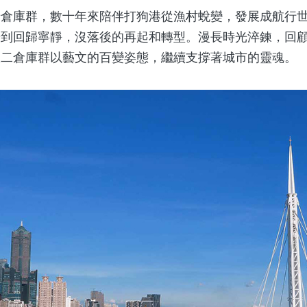
庫群，數十年來陪伴打狗港從漁村蛻變，發展成航行世
到回歸寧靜，沒落後的再起和轉型。漫長時光淬鍊，回顧
駁二倉庫群以藝文的百變姿態，繼續支撐著城市的靈魂。