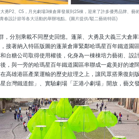
從大勇P2、C5，月光劇場3棟倉庫發展到25棟，迎來了許多優秀品牌、
青春設計節等各大活動的舉辦地點。(圖片提供/駁二藝術特區)
群，分別乘載不同歷史回憶。蓬萊、大勇及大義三大倉庫
後，接著納入特區版圖的蓬萊倉庫緊鄰哈瑪星百年鐵道園
局和台糖公司取得使用權後，化身為一棟棟培力藝術、設
後，與一旁的哈瑪星百年鐵道園區串聯成一處美好的遼闊地
，在高雄港區產業運輸的歷史紋理之上，讓民眾搭乘復刻
瑪星台灣鐵道館」、實驗劇場「正港小劇場」開放，藝文