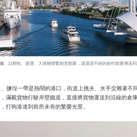
臟，以輕軌、捷運、大港橋聯繫創意動脈，讓源源不絕的創作能量傳送到
、鹽埕一帶是熱鬧的港口，街道上挑夫、水手交雜著不
站，滿載貨物行駛岸壁鐵道，直接將貨物運送到沿線的倉
無，打狗港達到前所未有的繁榮光景。