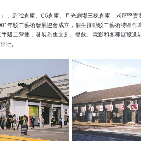
，是P2倉庫、C5倉庫、月光劇場三棟倉庫，老屋堅實
001年駁二藝術發展協會成立，催生推動駁二藝術特區作
局接手駁二營運，發展為集文創、餐飲、電影和各種展覽進
長茁壯。