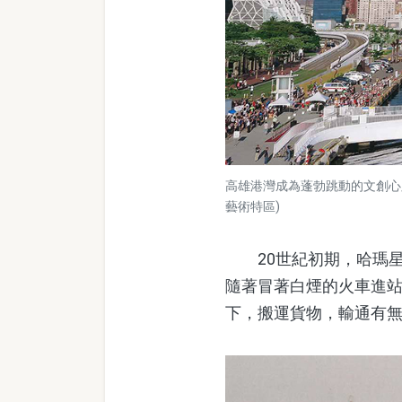
高雄港灣成為蓬勃跳動的文創心
藝術特區)
20世紀初期，哈瑪星
隨著冒著白煙的火車進
下，搬運貨物，輸通有