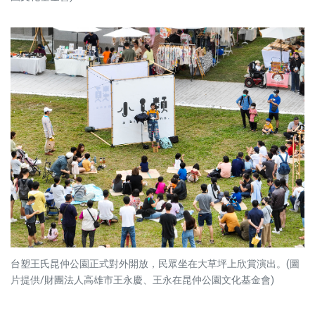
台塑王氏昆仲公園正式對外開放，民眾坐在大草坪上欣賞演出。(圖
片提供/財團法人高雄市王永慶、王永在昆仲公園文化基金會)