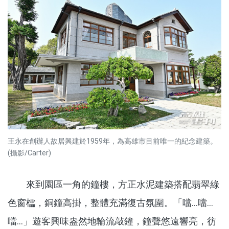
王永在創辦人故居興建於1959年，為高雄市目前唯一的紀念建築。
(攝影/Carter)
來到園區一角的鐘樓，方正水泥建築搭配翡翠綠
色窗櫺，銅鐘高掛，整體充滿復古氛圍。「噹…噹…
噹…」遊客興味盎然地輪流敲鐘，鐘聲悠遠響亮，彷