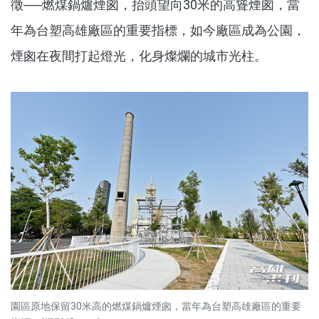
徵──燃煤鍋爐煙囪，抬頭望向30米的高聳煙囪，當
年為台塑高雄廠區的重要指標，如今廠區成為公園，
煙囪在夜間打起燈光，化身燦爛的城市光柱。
園區原地保留30米高的燃煤鍋爐煙囪，當年為台塑高雄廠區的重要