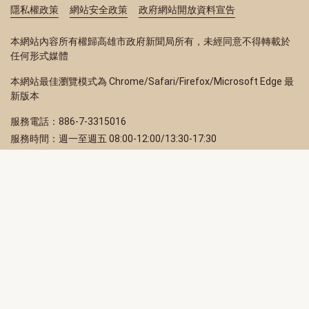
隱私權政策
網站安全政策
政府網站開放資料宣告
本網站內容所有權歸高雄市政府新聞局所有，未經同意不得轉載於
任何形式媒體
本網站最佳瀏覽模式為 Chrome/Safari/Firefox/Microsoft Edge 最
新版本
服務電話：886-7-3315016
服務時間：週一至週五 08:00-12:00/13:30-17:30
服務地址：80203 高雄市苓雅區四維三路 2 號 2 樓
訂閱電子報
立即填寫 Email，訂閱高雄畫刊電子期刊
訂閱
取消訂閱
訂閱將視為您已了解並同意本站
隱私權政策
此網站受reCAPTCHA和Google保護
隱私政策
和
服務條款
適用。