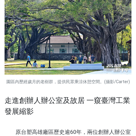
園區內歷經歲月的老樹群，提供民眾乘涼休憩空間。(攝影/Carter)
走進創辦人辦公室及故居 一窺臺灣工業
發展縮影
原台塑高雄廠區歷史逾60年，兩位創辦人辦公室