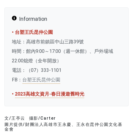
Information
• 台塑王氏昆仲公園
地址：高雄市前鎮區中山三路39號
時間：館內9:00～17:00（週一休館）、戶外場域
22:00熄燈（全年開放）
電話：（07）333-1101
FB：
台塑王氏昆仲公園
•
2023高雄文資月-春日漫遊舊時光
文/王亭云
攝影/Carter
文章分類
分享文章
圖片提供/財團法人高雄市王永慶、王永在昆仲公園文化基
金會