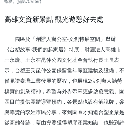
指標。(攝影/Carter)
高雄文資新景點 觀光遊憩好去處
園區於「創辦人辦公室-文創特展空間」舉辦
《台塑故事-我們的起家厝》特展，財團法人高雄市
王永慶、王永在昆仲公園文化基金會執行長王長表
示，台塑王氏昆仲公園保留當年廠區建物及設備，不
僅見證臺灣工業發展的歷程，也展現2位創辦人勤勞
樸實的創業精神，希望為外界帶來更多啟發意義。園
區目前提供團體導覽預約，各景點也設有解說牌，參
與導覽的李姓市民分享，來到園區才知道台塑企業是
從高雄發跡，藉由導覽獲得塑膠產業知識，也聽到許