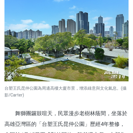
台塑王氏昆仲公園為周邊高樓大廈市景，增添綠意與文化氣息。(攝
影/Carter)
舞獅團鑼鼓喧天，民眾漫步老樹林蔭間，坐落於
高雄亞灣區的「台塑王氏昆仲公園」歷經4年整修，