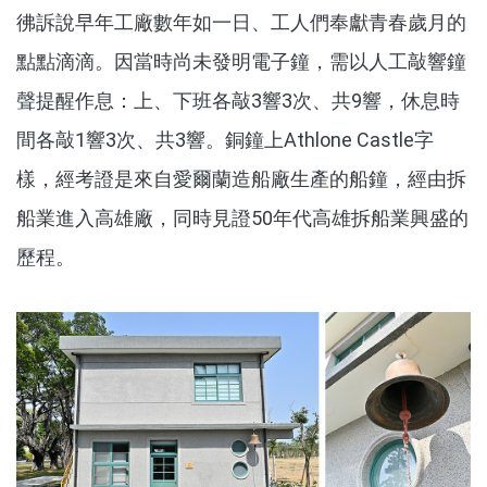
彿訴說早年工廠數年如一日、工人們奉獻青春歲月的
點點滴滴。因當時尚未發明電子鐘，需以人工敲響鐘
聲提醒作息：上、下班各敲3響3次、共9響，休息時
間各敲1響3次、共3響。銅鐘上Athlone Castle字
樣，經考證是來自愛爾蘭造船廠生產的船鐘，經由拆
船業進入高雄廠，同時見證50年代高雄拆船業興盛的
歷程。