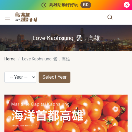
跳到主要內容
高雄活動好好玩
GO
高雄畫刊
Love Kaohsiung 愛．高雄
Home
Love Kaohsiung 愛．高雄
Select Year
Year
Use arrow keys to select a year
After selecting a year, the content of the pa