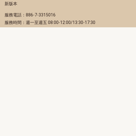
新版本
服務電話：886-7-3315016
服務時間：週一至週五 08:00-12:00/13:30-17:30
服務地址：80203 高雄市苓雅區四維三路 2 號 2 樓
訂閱電子報
立即填寫 Email，訂閱高雄畫刊電子期刊
訂閱
取消訂閱
訂閱將視為您已了解並同意本站
隱私權政策
此網站受reCAPTCHA和Google保護
隱私政策
和
服務條款
適用。
高雄市政府新聞局Facebook粉絲專頁
高雄市政府Line官方帳號
高雄市政府Instagram官方帳號
高雄市政府Twitter官方帳號
高雄市政府Youtube頻道
高雄市政府新聞局