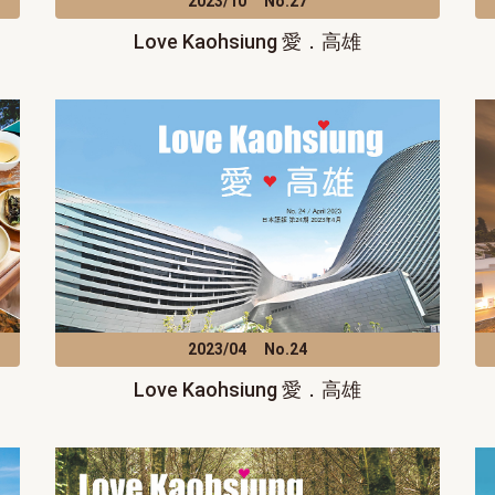
2023/10
No.27
Love Kaohsiung 愛．高雄
2023/04
No.24
Love Kaohsiung 愛．高雄