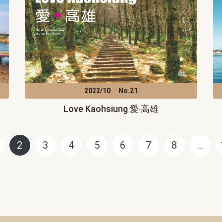
2022/10
No.21
Love Kaohsiung 愛‧高雄
2
3
4
5
6
7
8
…