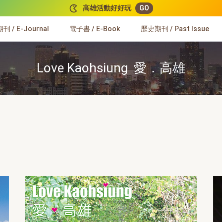
高雄活動好好玩
GO
 / E-Journal
電子書 / E-Book
歷史期刊 / Past Issue
Love Kaohsiung 愛．高雄
to select a year
 a year, the content of the page below will be automatically up