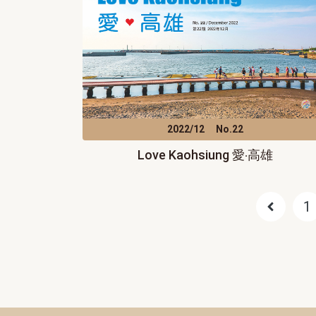
2022/12
No.22
Love Kaohsiung 愛‧高雄
1