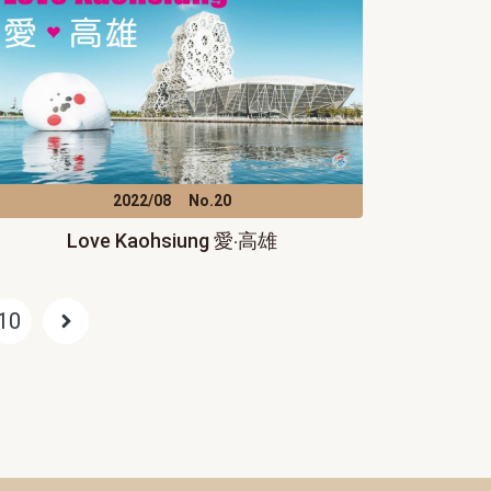
2022/08
No.20
Love Kaohsiung 愛‧高雄
10