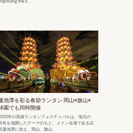
mproving the li...
蓮池潭を彩る春節ランタン 岡山×旗山×
林園でも同時開催
2023年の高雄ランタンフェスティバルは、地元の
特色を強調したテーマのもと、メイン会場である左
営蓮池潭に加え、岡山、旗山...