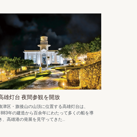
高雄灯台 夜間参観を開放
旗津区・旗後山の山頂に位置する高雄灯台は、
1883年の建造から百余年にわたって多くの船を導
き、高雄港の発展を見守ってきた...