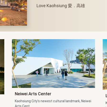
Love Kaohsiung 愛．高雄
Neiwei Arts Center
Kaohsiung City's newest cultural landmark, Neiwei
Arts Cent...