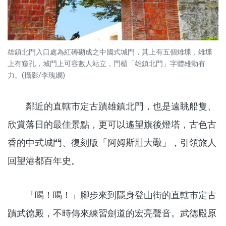
雄鎮北門入口處為紅磚砌成之中國式城門，其上有五個雉堞，雉堞
上有窺孔，城門上可容數人站立，門楣「雄鎮北門」字體雄勁有
力。(攝影/李瑰嫻)
鄰近的直轄市定古蹟雄鎮北門，也是遠眺船隻、
欣賞落日的最佳景點，更可以遙望旗後燈塔，古色古
香的中式城門、復刻版「阿姆斯壯大礮」，引領旅人
回望港都百年史。
「喝！喝！」腳步來到隱身登山街的直轄市定古
蹟武德殿，不時傳來練習劍道的宏亮聲音。武德殿原