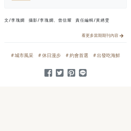
文/李瑰嫻
攝影/李瑰嫻、曾信耀
責任編輯/黃綉雯
文章分類
分享文章
看更多當期期刊內容
城市風采
休日漫步
約會首選
出發吃海鮮
分享到 Facebook
分享到 Twitter
分享到 Pinterest
分享到 Line