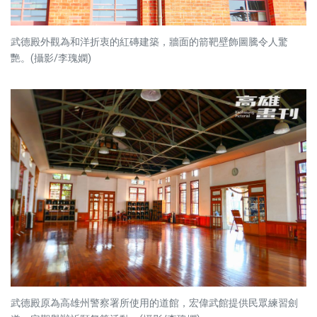
武德殿外觀為和洋折衷的紅磚建築，牆面的箭靶壁飾圖騰令人驚
艷。(攝影/李瑰嫻)
武德殿原為高雄州警察署所使用的道館，宏偉武館提供民眾練習劍