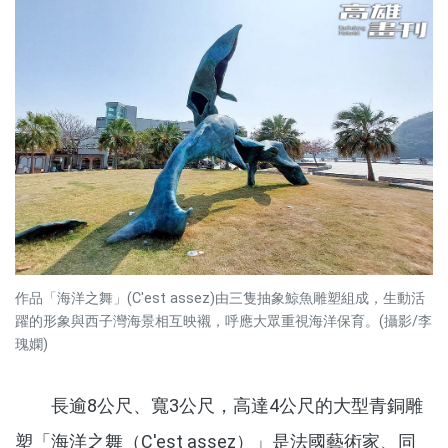
作品「海洋之舞」(C'est assez)由三隻抽象鯨魚雕塑組成，生動活
躍的形象與西子灣海景相互映襯，呼應大眾重視海洋保育。(攝影/李
瑰嫻)
長逾8公尺、寬3公尺，高達4公尺的大型青銅雕
塑「海洋之舞（C'est assez）」是法國藝術家、同