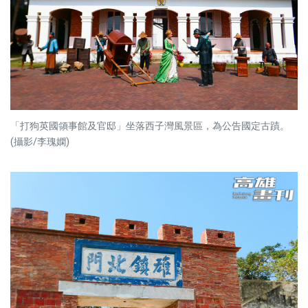
「打狗英國領事館及官邸」坐落西子灣風景區，為公告國定古蹟。
(攝影/李瑰嫻)