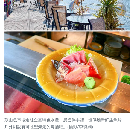
鼓山魚市場進駐全臺特色水產、農漁伴手禮，也供應新鮮生魚片，
戶外則設有可眺望海景的啤酒吧。(攝影/李瑰嫻)