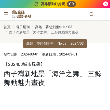
跳到主要內容
高雄活動好好玩
GO
高雄畫刊
首頁
電子期刊
高雄・夢想創生中 No.03
西子灣新地景「海洋之舞」 三鯨舞動魅力晝夜
高雄・夢想創生中
No.03
2024/03
發布日期：2024-03-01
更新日期：2024-03-01
【202403城市風采】
西子灣新地景「海洋之舞」 三鯨
舞動魅力晝夜