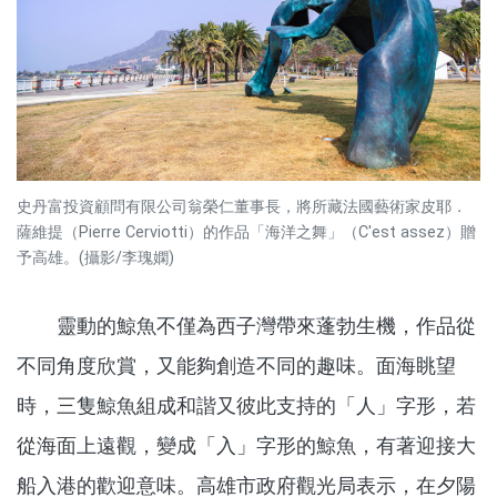
史丹富投資顧問有限公司翁榮仁董事長，將所藏法國藝術家皮耶．
薩維提（Pierre Cerviotti）的作品「海洋之舞」（C'est assez）贈
予高雄。(攝影/李瑰嫻)
靈動的鯨魚不僅為西子灣帶來蓬勃生機，作品從
不同角度欣賞，又能夠創造不同的趣味。面海眺望
時，三隻鯨魚組成和諧又彼此支持的「人」字形，若
從海面上遠觀，變成「入」字形的鯨魚，有著迎接大
船入港的歡迎意味。高雄市政府觀光局表示，在夕陽