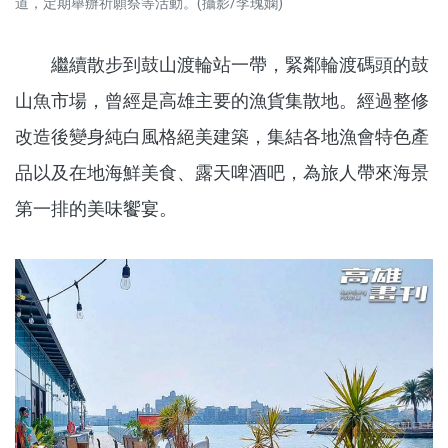
道，定期舉辦祈願祭等活動。(攝影/李瑰嫻)
繼續散步到鼓山渡輪站一帶，緊鄰輪渡碼頭的鼓
山魚市場，曾經是高雄主要的漁貨集散地。經過整修
改造後變身純白風格絕美建築，集結各地漁會特色產
品以及在地海鮮美食、露天啤酒吧，為旅人帶來海景
第一排的美味饗宴。