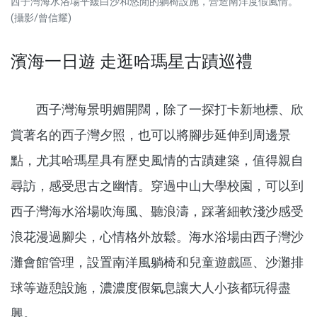
西子灣海水浴場平緩白沙和悠閒的躺椅設施，營造南洋度假風情。
(攝影/曾信耀)
濱海一日遊 走逛哈瑪星古蹟巡禮
西子灣海景明媚開闊，除了一探打卡新地標、欣
賞著名的西子灣夕照，也可以將腳步延伸到周邊景
點，尤其哈瑪星具有歷史風情的古蹟建築，值得親自
尋訪，感受思古之幽情。穿過中山大學校園，可以到
西子灣海水浴場吹海風、聽浪濤，踩著細軟淺沙感受
浪花漫過腳尖，心情格外放鬆。海水浴場由西子灣沙
灘會館管理，設置南洋風躺椅和兒童遊戲區、沙灘排
球等遊憩設施，濃濃度假氣息讓大人小孩都玩得盡
興。