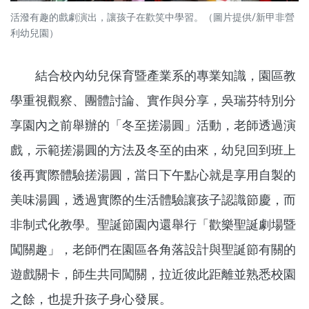
活潑有趣的戲劇演出，讓孩子在歡笑中學習。（圖片提供/新甲非營
利幼兒園）
結合校內幼兒保育暨產業系的專業知識，園區教
學重視觀察、團體討論、實作與分享，吳瑞芬特別分
享園內之前舉辦的「冬至搓湯圓」活動，老師透過演
戲，示範搓湯圓的方法及冬至的由來，幼兒回到班上
後再實際體驗搓湯圓，當日下午點心就是享用自製的
美味湯圓，透過實際的生活體驗讓孩子認識節慶，而
非制式化教學。聖誕節園內還舉行「歡樂聖誕劇場暨
闖關趣」，老師們在園區各角落設計與聖誕節有關的
遊戲關卡，師生共同闖關，拉近彼此距離並熟悉校園
之餘，也提升孩子身心發展。