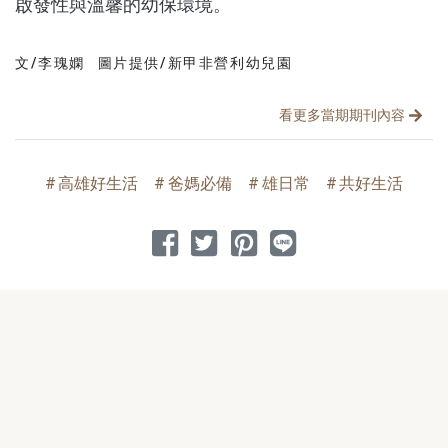
啟發性與溫馨的幼保環境。
文/李瑰嫻
圖片提供/新甲非營利幼兒園
文章分類
分享文章
看更多當期期刊內容
高雄好生活
爸媽必備
雄日常
共好生活
分享到 Facebook
分享到 Twitter
分享到 Pinterest
分享到 Line