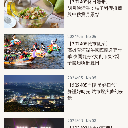
【202409休日漫步】
明月映清香：柚子料理推薦
與中秋賞月景點
2024/06
No.06
【202406城市風采】
高雄愛河端午國際龍舟嘉年
華 夜間龍舟×文創市集×親
子體驗嗨翻夏日
2024/05
No.05
【202405向陽‧美好日常】
靜謐好時光 城市燈火夢幻夜
景
2024/03
No.03