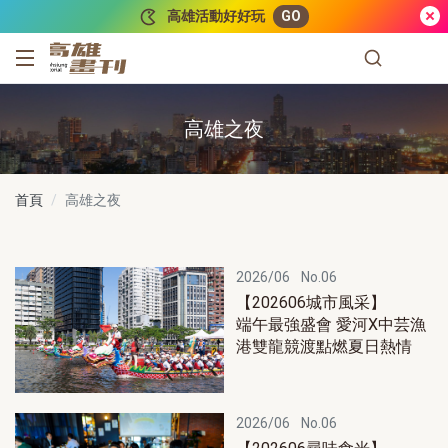
跳到主要內容
高雄活動好好玩
GO
高雄畫刊
高雄之夜
首頁
高雄之夜
2026/06
No.06
【202606城市風采】
端午最強盛會 愛河X中芸漁
港雙龍競渡點燃夏日熱情
2026/06
No.06